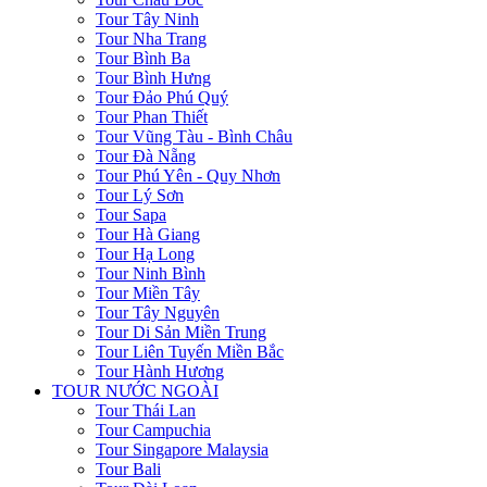
Tour Tây Ninh
Tour Nha Trang
Tour Bình Ba
Tour Bình Hưng
Tour Đảo Phú Quý
Tour Phan Thiết
Tour Vũng Tàu - Bình Châu
Tour Đà Nẵng
Tour Phú Yên - Quy Nhơn
Tour Lý Sơn
Tour Sapa
Tour Hà Giang
Tour Hạ Long
Tour Ninh Bình
Tour Miền Tây
Tour Tây Nguyên
Tour Di Sản Miền Trung
Tour Liên Tuyến Miền Bắc
Tour Hành Hương
TOUR NƯỚC NGOÀI
Tour Thái Lan
Tour Campuchia
Tour Singapore Malaysia
Tour Bali