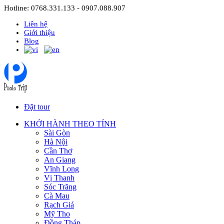
Hotline: 0768.331.133 - 0907.088.907
Liên hệ
Giới thiệu
Blog
Đặt tour
KHỞI HÀNH THEO TỈNH
Sài Gòn
Hà Nội
Cần Thơ
An Giang
Vĩnh Long
Vị Thanh
Sóc Trăng
Cà Mau
Rạch Giá
Mỹ Tho
Đồng Tháp