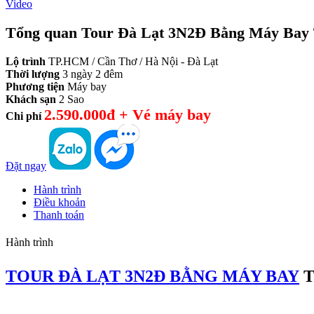
Video
Tổng quan Tour Đà Lạt 3N2Đ Bằng Máy Bay
Lộ trình
TP.HCM / Cần Thơ / Hà Nội - Đà Lạt
Thời lượng
3 ngày 2 đêm
Phương tiện
Máy bay
Khách sạn
2 Sao
2.590.000đ + Vé máy bay
Chi phí
Đặt ngay
Hành trình
Điều khoản
Thanh toán
Hành trình
TOUR ĐÀ LẠT 3N2Đ BẰNG MÁY BAY
T