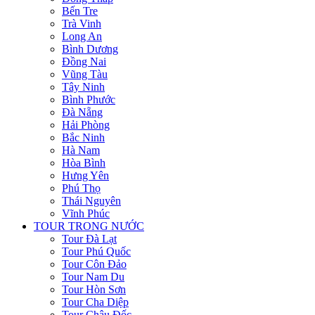
Bến Tre
Trà Vinh
Long An
Bình Dương
Đồng Nai
Vũng Tàu
Tây Ninh
Bình Phước
Đà Nẵng
Hải Phòng
Bắc Ninh
Hà Nam
Hòa Bình
Hưng Yên
Phú Thọ
Thái Nguyên
Vĩnh Phúc
TOUR TRONG NƯỚC
Tour Đà Lạt
Tour Phú Quốc
Tour Côn Đảo
Tour Nam Du
Tour Hòn Sơn
Tour Cha Diệp
Tour Châu Đốc