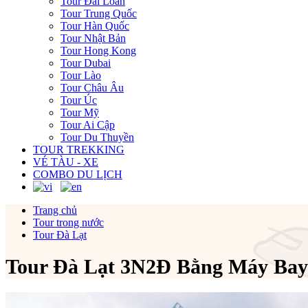
Tour Đài Loan
Tour Trung Quốc
Tour Hàn Quốc
Tour Nhật Bản
Tour Hong Kong
Tour Dubai
Tour Lào
Tour Châu Âu
Tour Úc
Tour Mỹ
Tour Ai Cập
Tour Du Thuyền
TOUR TREKKING
VÉ TÀU - XE
COMBO DU LỊCH
Trang chủ
Tour trong nước
Tour Đà Lạt
Tour Đà Lạt 3N2Đ Bằng Máy Bay