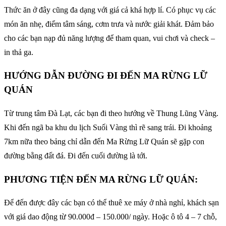
Thức ăn ở đây cũng đa dạng với giá cả khá hợp lí. Có phục vụ các
món ăn nhẹ, điểm tâm sáng, cơm trưa và nước giải khát. Đảm bảo
cho các bạn nạp đủ năng lượng để tham quan, vui chơi và check –
in thả ga.
HƯỚNG DẪN ĐƯỜNG ĐI ĐẾN MA RỪNG LỮ
QUÁN
Từ trung tâm Đà Lạt, các bạn đi theo hướng về Thung Lũng Vàng.
Khi đến ngã ba khu du lịch Suối Vàng thì rẽ sang trái. Đi khoảng
7km nữa theo bảng chỉ dẫn đến Ma Rừng Lữ Quán sẽ gặp con
đường bằng đất đá. Đi đến cuối đường là tới.
PHƯƠNG TIỆN ĐẾN MA RỪNG LỮ QUÁN:
Để đến được đây các bạn có thể thuê xe máy ở nhà nghỉ, khách sạn
với giá dao động từ 90.000đ – 150.000/ ngày. Hoặc ô tô 4 – 7 chỗ,