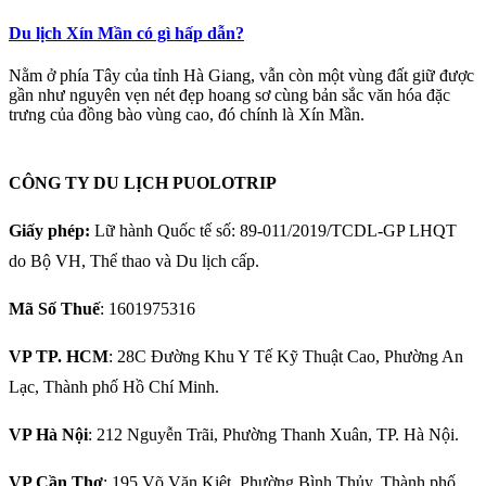
Du lịch Xín Mần có gì hấp dẫn?
Nằm ở phía Tây của tỉnh Hà Giang, vẫn còn một vùng đất giữ được
gần như nguyên vẹn nét đẹp hoang sơ cùng bản sắc văn hóa đặc
trưng của đồng bào vùng cao, đó chính là Xín Mần.
CÔNG TY DU LỊCH PUOLOTRIP
Giấy phép:
Lữ hành Quốc tế số: 89-011/2019/TCDL-GP LHQT
do Bộ VH, Thể thao và Du lịch cấp.
Mã Số Thuế
: 1601975316
VP TP. HCM
: 28C Đường Khu Y Tế Kỹ Thuật Cao, Phường An
Lạc, Thành phố Hồ Chí Minh.
VP Hà Nội
: 212 Nguyễn Trãi, Phường Thanh Xuân, TP. Hà Nội.
VP Cần Thơ
: 195 Võ Văn Kiệt, Phường Bình Thủy, Thành phố