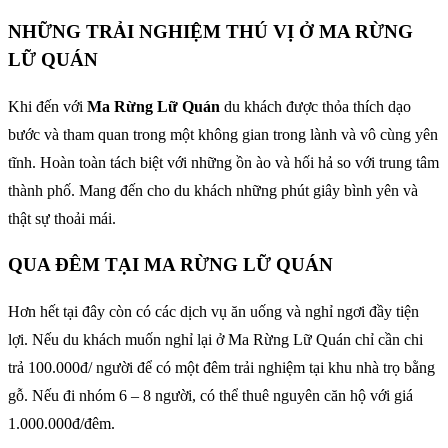
NHỮNG TRẢI NGHIỆM THÚ VỊ Ở MA RỪNG
LỮ QUÁN
Khi đến với
Ma Rừng Lữ Quán
du khách được thỏa thích dạo
bước và tham quan trong một không gian trong lành và vô cùng yên
tĩnh. Hoàn toàn tách biệt với những ồn ào và hối hả so với trung tâm
thành phố. Mang đến cho du khách những phút giây bình yên và
thật sự thoải mái.
QUA ĐÊM TẠI MA RỪNG LỮ QUÁN
Hơn hết tại đây còn có các dịch vụ ăn uống và nghỉ ngơi đầy tiện
lợi. Nếu du khách muốn nghỉ lại ở Ma Rừng Lữ Quán chỉ cần chi
trả 100.000đ/ người để có một đêm trải nghiệm tại khu nhà trọ bằng
gỗ. Nếu đi nhóm 6 – 8 người, có thể thuê nguyên căn hộ với giá
1.000.000đ/đêm.