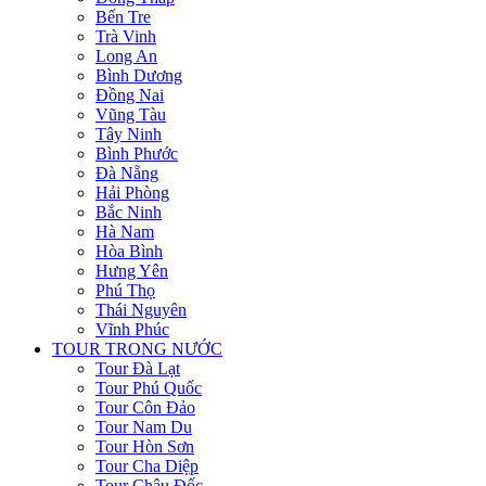
Bến Tre
Trà Vinh
Long An
Bình Dương
Đồng Nai
Vũng Tàu
Tây Ninh
Bình Phước
Đà Nẵng
Hải Phòng
Bắc Ninh
Hà Nam
Hòa Bình
Hưng Yên
Phú Thọ
Thái Nguyên
Vĩnh Phúc
TOUR TRONG NƯỚC
Tour Đà Lạt
Tour Phú Quốc
Tour Côn Đảo
Tour Nam Du
Tour Hòn Sơn
Tour Cha Diệp
Tour Châu Đốc