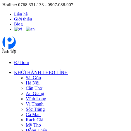
Hotline: 0768.331.133 - 0907.088.907
Liên hệ
Giới thiệu
Blog
Đặt tour
KHỞI HÀNH THEO TỈNH
Sài Gòn
Hà Nội
Cần Thơ
An Giang
Vĩnh Long
Vị Thanh
Sóc Trăng
Cà Mau
Rạch Giá
Mỹ Tho
Đồng Tháp