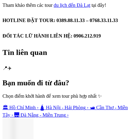
Tham khảo thêm các tour
du lịch đến Đà Lạt
tại đây!
HOTLINE ĐẶT TOUR: 0389.88.11.33 – 0768.33.11.33
ĐỐI TÁC LỮ HÀNH LIÊN HỆ: 0906.212.919
Tin liên quan
📍
✈️
Bạn muốn
đi từ đâu?
Chọn điểm khởi hành để xem tour phù hợp nhất ✨
🏛️
Hồ Chí Minh
›
🛕
Hà Nội - Hải Phòng
›
🛥️
Cần Thơ - Miền
Tây
›
🌉
Đà Nẵng - Miền Trung
›