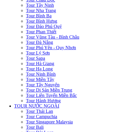
Tour Tây Ninh
Tour Nha Trang
Tour Bình Ba
Tour Bình Hưng
Tour Đảo Phú Quý
Tour Phan Thiết
Tour Vũng Tàu - Bình Châu
Tour Đà Nẵng
Tour Phú Yên - Quy Nhơn
Tour Lý Sơn
Tour Sapa
Tour Hà Giang
Tour Hạ Long
Tour Ninh Bình
Tour Miền Tây
Tour Tây Nguyên
Tour Di Sản Miền Trung
Tour Liên Tuyến Miền Bắc
Tour Hành Hương
TOUR NƯỚC NGOÀI
Tour Thái Lan
Tour Campuchia
Tour Singapore Malaysia
Tour Bali