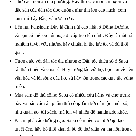
Thử các món ăn địa phương: Hãy thử các món ăn ngon và
đặc sản của dân tộc dọc đường như thịt lợn cắp nách, cơm
lam, mì Tây Bắc, và rượu cơm.
Lên núi Fansipan: Đây là đỉnh núi cao nhất ở Đông Dương,
và bạn có thể leo núi hoặc đi cáp treo lên đỉnh. Đây là một trải
nghiệm tuyệt vời, nhưng hãy chuẩn bị thể lực tốt và đủ thời
gian.
Tương tác với dân tộc địa phương: Dân tộc thiểu số ở Sapa
rất thân thiện và chia sẻ. Hãy tương tác với họ, học hỏi về nền
văn hóa và lối sống của họ, và hãy tôn trọng các quy tắc vùng
miền.
Mua sắm đồ thủ công: Sapa có nhiều cửa hàng và chợ trưng
bày và bán các sản phẩm thủ công làm bởi dân tộc thiểu số,
như quần áo, túi xách, mũ len và nhiều đồ handmade khác.
Khám phá các đường dạo: Sapa có nhiều con đường dạo
tuyệt đẹp, hãy bỏ thời gian đi bộ để thư giãn và thả hồn trong