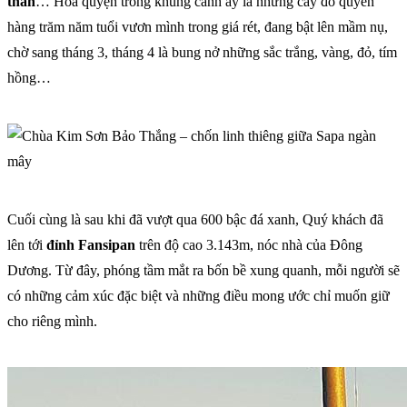
thần
… Hòa quyện trong khung cảnh ấy là những cây đỗ quyên
hàng trăm năm tuổi vươn mình trong giá rét, đang bật lên mầm nụ,
chờ sang tháng 3, tháng 4 là bung nở những sắc trắng, vàng, đỏ, tím
hồng…
Cuối cùng là sau khi đã vượt qua 600 bậc đá xanh, Quý khách đã
lên tới
đỉnh Fansipan
trên độ cao 3.143m, nóc nhà của Đông
Dương. Từ đây, phóng tầm mắt ra bốn bề xung quanh, mỗi người sẽ
có những cảm xúc đặc biệt và những điều mong ước chỉ muốn giữ
cho riêng mình.