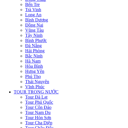
Bến Tre
Trà Vinh
Long An
Bình Dương
Đồng Nai
Vũng Tàu
Tây Ninh
Bình Phước
Đà Nẵng
Hải Phòng
Bắc Ninh
Hà Nam
Hòa Bình
Hưng Yên
Phú Thọ
Thái Nguyên
Vĩnh Phúc
TOUR TRONG NƯỚC
Tour Đà Lạt
Tour Phú Quốc
Tour Côn Đảo
Tour Nam Du
Tour Hòn Sơn
Tour Cha Diệp
Tour Châu Đốc