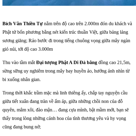
Bích Vân Thiền Tự
nằm trên độ cao trên 2.000m đón du khách và
Phật tử bốn phương bằng nét kiến trúc thuần Việt, giữa bảng lảng
sương giăng; Rảo bước đi trong tiếng chuông vọng giữa mây ngàn
gió núi, tới độ cao 3.000m
Thu vào tầm mắt
Đại tượng Phật A Di Đà bằng
đồng cao 21,5m,
sừng sững uy nghiêm trong mây bay huyền ảo, hướng ánh nhìn từ
bi xuống nhân gian.
Trong thời khắc trầm mặc mà linh thiêng ấy, chắp tay nguyện cầu
giữa tiết xuân đang tràn về ấm áp, giữa những chồi non của đỗ
quyên, mâm xôi, đào mận… đang cựa mình, bật mầm mới, bạn sẽ
thấy trong lòng những cánh hoa của tình thương yêu và hy vọng
cũng đang bung nở;