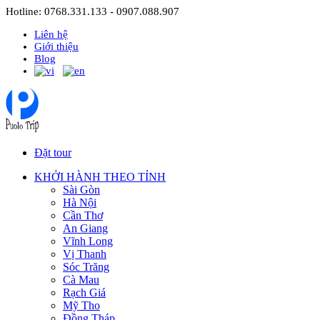
Hotline: 0768.331.133 - 0907.088.907
Liên hệ
Giới thiệu
Blog
Đặt tour
KHỞI HÀNH THEO TỈNH
Sài Gòn
Hà Nội
Cần Thơ
An Giang
Vĩnh Long
Vị Thanh
Sóc Trăng
Cà Mau
Rạch Giá
Mỹ Tho
Đồng Tháp