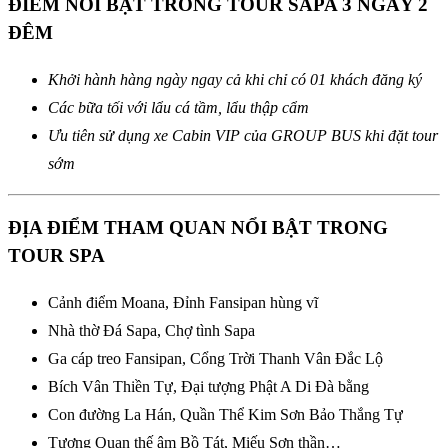
ĐIỂM NỔI BẬT TRONG TOUR SAPA 3 NGÀY 2
ĐÊM
Khởi hành hàng ngày ngay cả khi chỉ có 01 khách đăng ký
Các bữa tối với lẩu cá tầm, lẩu thập cẩm
Ưu tiên sử dụng xe Cabin VIP của GROUP BUS khi đặt tour
sớm
ĐỊA ĐIỂM THAM QUAN NỔI BẬT TRONG
TOUR SPA
Cảnh điểm Moana, Đỉnh Fansipan hùng vĩ
Nhà thờ Đá Sapa, Chợ tình Sapa
Ga cáp treo Fansipan, Cổng Trời Thanh Vân Đắc Lộ
Bích Vân Thiền Tự, Đại tượng Phật A Di Đà bằng
Con đường La Hán, Quần Thể Kim Sơn Bảo Thắng Tự
Tượng Quan thế âm Bồ Tát, Miếu Sơn thần…