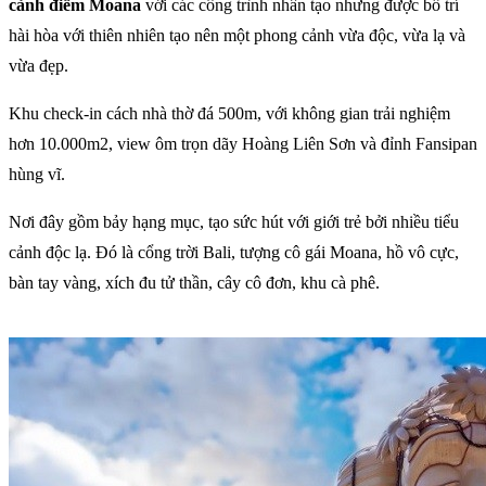
cảnh điểm Moana
với các công trình nhân tạo nhưng được bố trí
hài hòa với thiên nhiên tạo nên một phong cảnh vừa độc, vừa lạ và
vừa đẹp.
Khu check-in cách nhà thờ đá 500m, với không gian trải nghiệm
hơn 10.000m2, view ôm trọn dãy Hoàng Liên Sơn và đỉnh Fansipan
hùng vĩ.
Nơi đây gồm bảy hạng mục, tạo sức hút với giới trẻ bởi nhiều tiểu
cảnh độc lạ. Đó là cổng trời Bali, tượng cô gái Moana, hồ vô cực,
bàn tay vàng, xích đu tử thần, cây cô đơn, khu cà phê.