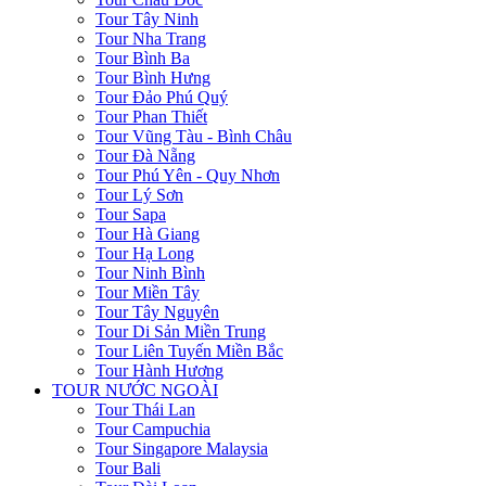
Tour Tây Ninh
Tour Nha Trang
Tour Bình Ba
Tour Bình Hưng
Tour Đảo Phú Quý
Tour Phan Thiết
Tour Vũng Tàu - Bình Châu
Tour Đà Nẵng
Tour Phú Yên - Quy Nhơn
Tour Lý Sơn
Tour Sapa
Tour Hà Giang
Tour Hạ Long
Tour Ninh Bình
Tour Miền Tây
Tour Tây Nguyên
Tour Di Sản Miền Trung
Tour Liên Tuyến Miền Bắc
Tour Hành Hương
TOUR NƯỚC NGOÀI
Tour Thái Lan
Tour Campuchia
Tour Singapore Malaysia
Tour Bali