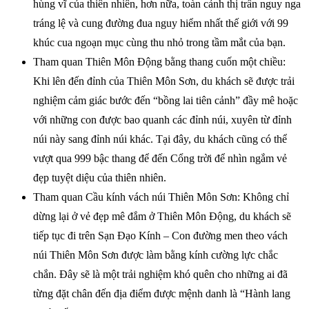
hùng vĩ của thiên nhiên, hơn nữa, toàn cảnh thị trấn nguy nga
tráng lệ và cung đường đua nguy hiểm nhất thế giới với 99
khúc cua ngoạn mục cùng thu nhỏ trong tầm mắt của bạn.
Tham quan Thiên Môn Động bằng thang cuốn một chiều:
Khi lên đến đỉnh của Thiên Môn Sơn, du khách sẽ được trải
nghiệm cảm giác bước đến “bồng lai tiên cảnh” đầy mê hoặc
với những con được bao quanh các đỉnh núi, xuyên từ đỉnh
núi này sang đỉnh núi khác. Tại đây, du khách cũng có thể
vượt qua 999 bậc thang để đến Cổng trời để nhìn ngắm vẻ
đẹp tuyệt diệu của thiên nhiên.
Tham quan Cầu kính vách núi Thiên Môn Sơn: Không chỉ
dừng lại ở vẻ đẹp mê đắm ở Thiên Môn Động, du khách sẽ
tiếp tục đi trên Sạn Đạo Kính – Con đường men theo vách
núi Thiên Môn Sơn được làm bằng kính cường lực chắc
chắn. Đây sẽ là một trải nghiệm khó quên cho những ai đã
từng đặt chân đến địa điểm được mệnh danh là “Hành lang