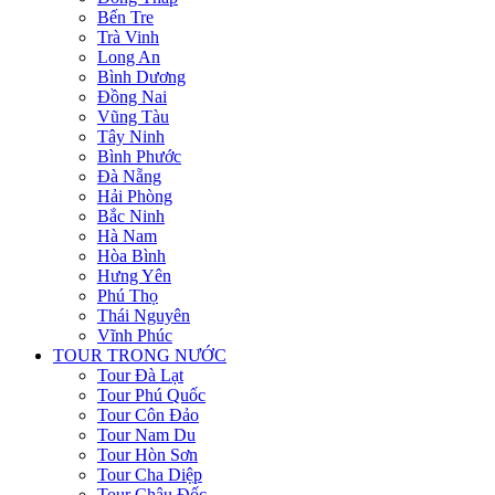
Bến Tre
Trà Vinh
Long An
Bình Dương
Đồng Nai
Vũng Tàu
Tây Ninh
Bình Phước
Đà Nẵng
Hải Phòng
Bắc Ninh
Hà Nam
Hòa Bình
Hưng Yên
Phú Thọ
Thái Nguyên
Vĩnh Phúc
TOUR TRONG NƯỚC
Tour Đà Lạt
Tour Phú Quốc
Tour Côn Đảo
Tour Nam Du
Tour Hòn Sơn
Tour Cha Diệp
Tour Châu Đốc