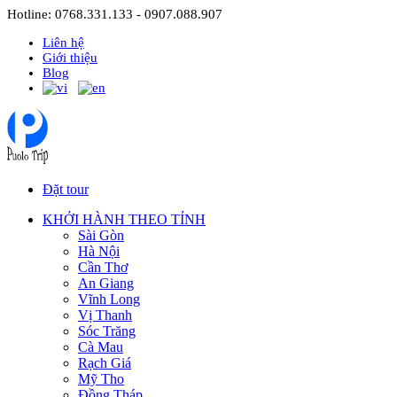
Hotline: 0768.331.133 - 0907.088.907
Liên hệ
Giới thiệu
Blog
Đặt tour
KHỞI HÀNH THEO TỈNH
Sài Gòn
Hà Nội
Cần Thơ
An Giang
Vĩnh Long
Vị Thanh
Sóc Trăng
Cà Mau
Rạch Giá
Mỹ Tho
Đồng Tháp