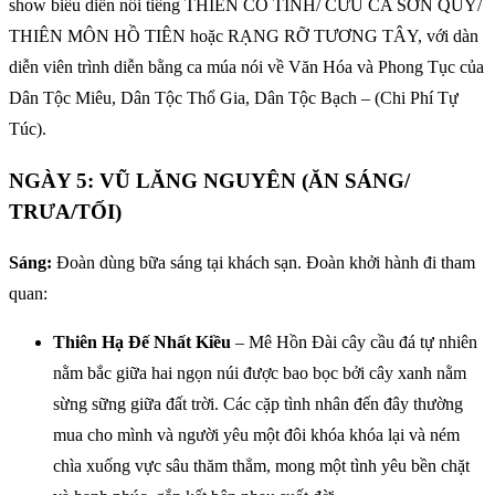
show biểu diễn nổi tiếng THIÊN CỔ TÌNH/ CỬU CA SƠN QUỶ/
THIÊN MÔN HỒ TIÊN hoặc RẠNG RỠ TƯƠNG TÂY, với dàn
diễn viên trình diễn bằng ca múa nói về Văn Hóa và Phong Tục của
Dân Tộc Miêu, Dân Tộc Thổ Gia, Dân Tộc Bạch – (Chi Phí Tự
Túc).
NGÀY 5: VŨ LĂNG NGUYÊN (ĂN SÁNG/
TRƯA/TỐI)
Sáng:
Đoàn dùng bữa sáng tại khách sạn. Đoàn khởi hành đi tham
quan:
Thiên Hạ Đế Nhất Kiều
– Mê Hồn Đài cây cầu đá tự nhiên
nằm bắc giữa hai ngọn núi được bao bọc bởi cây xanh nằm
sừng sững giữa đất trời. Các cặp tình nhân đến đây thường
mua cho mình và người yêu một đôi khóa khóa lại và ném
chìa xuống vực sâu thăm thẳm, mong một tình yêu bền chặt