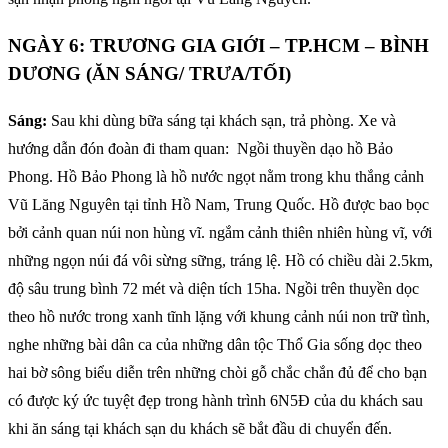
NGÀY 6: TRƯƠNG GIA GIỚI – TP.HCM – BÌNH
DƯƠNG (ĂN SÁNG/ TRƯA/TỐI)
Sáng:
Sau khi dùng bữa sáng tại khách sạn, trả phòng. Xe và
hướng dẫn đón đoàn đi tham quan: Ngồi thuyền dạo hồ Bảo
Phong. Hồ Bảo Phong là hồ nước ngọt nằm trong khu thắng cảnh
Vũ Lăng Nguyên tại tỉnh Hồ Nam, Trung Quốc. Hồ được bao bọc
bởi cảnh quan núi non hùng vĩ. ngắm cảnh thiên nhiên hùng vĩ, với
những ngọn núi đá vôi sừng sững, tráng lệ. Hồ có chiều dài 2.5km,
độ sâu trung bình 72 mét và diện tích 15ha. Ngồi trên thuyền dọc
theo hồ nước trong xanh tĩnh lặng với khung cảnh núi non trữ tình,
nghe những bài dân ca của những dân tộc Thổ Gia sống dọc theo
hai bờ sông biểu diễn trên những chòi gỗ chắc chắn đủ để cho bạn
có được ký ức tuyệt đẹp trong hành trình 6N5Đ của du khách sau
khi ăn sáng tại khách sạn du khách sẽ bắt đầu di chuyển đến.