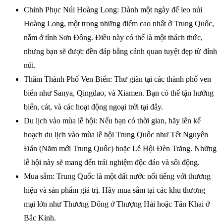
Chinh Phục Núi Hoàng Long: Dành một ngày để leo núi
Hoàng Long, một trong những điểm cao nhất ở Trung Quốc,
nằm ở tỉnh Sơn Đông. Điều này có thể là một thách thức,
nhưng bạn sẽ được đền đáp bằng cảnh quan tuyệt đẹp từ đỉnh
núi.
Thăm Thành Phố Ven Biển: Thư giãn tại các thành phố ven
biển như Sanya, Qingdao, và Xiamen. Bạn có thể tận hưởng
biển, cát, và các hoạt động ngoại trời tại đây.
Du lịch vào mùa lễ hội: Nếu bạn có thời gian, hãy lên kế
hoạch du lịch vào mùa lễ hội Trung Quốc như Tết Nguyên
Đán (Năm mới Trung Quốc) hoặc Lễ Hội Đèn Trăng. Những
lễ hội này sẽ mang đến trải nghiệm độc đáo và sôi động.
Mua sắm: Trung Quốc là một đất nước nổi tiếng với thương
hiệu và sản phẩm giá trị. Hãy mua sắm tại các khu thương
mại lớn như Thương Đông ở Thượng Hải hoặc Tân Khai ở
Bắc Kinh.