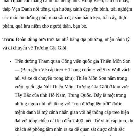
tham quan các thắng cảnh nổi tiếng như: Hồng Kiều, cầu đá nhảy,
tháp Vạn Danh nổi tiếng, tận hưởng cảnh đẹp yên bình, trãi nghiệm
các món ăn đường phố, mua sắm đặc sản bánh kẹo, trái cây, thực
phẩm, quà lưu niệm cho người thân, bạn bè.
Trưa:
Đoàn dùng bữa trưa tại nhà hàng địa phương, nhận hành lý
và di chuyển về Trương Gia Giới
Trên đường Tham quan Công viên quốc gia Thiên Môn Sơn
— (Bao gồm Vé cáp treo + Thang cuốn + vớ Sky Wall vách
núi và xe di chuyển trong khu): Thiên Môn Sơn nằm trong
vườn quốc gia Núi Thiên Môn, Trương Gia Giới ở khu vực
Tây Bắc của tỉnh Hồ Nam, Trung Quốc. Đây là một trong
những ngọn núi nổi tiếng với “con đường lên trời” được
mệnh danh là mỹ cảnh nhân gian với hệ thống cáp treo hiện
đại với tổng chiều dài lên đến 7.400 mét. Từ vị trí cáp treo, du
khách sẽ phóng tầm nhìn ra xa để quan sát được cảnh sắc