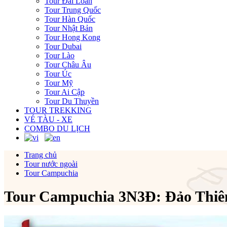
Tour Đài Loan
Tour Trung Quốc
Tour Hàn Quốc
Tour Nhật Bản
Tour Hong Kong
Tour Dubai
Tour Lào
Tour Châu Âu
Tour Úc
Tour Mỹ
Tour Ai Cập
Tour Du Thuyền
TOUR TREKKING
VÉ TÀU - XE
COMBO DU LỊCH
Trang chủ
Tour nước ngoài
Tour Campuchia
Tour Campuchia 3N3Đ: Đảo Thiê