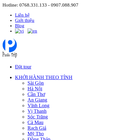
Hotline: 0768.331.133 - 0907.088.907
Liên hệ
Giới thiệu
Blog
Đặt tour
KHỞI HÀNH THEO TỈNH
Sài Gòn
Hà Nội
Cần Thơ
An Giang
Vĩnh Long
Vị Thanh
Sóc Trăng
Cà Mau
Rạch Giá
Mỹ Tho
Đồng Tháp