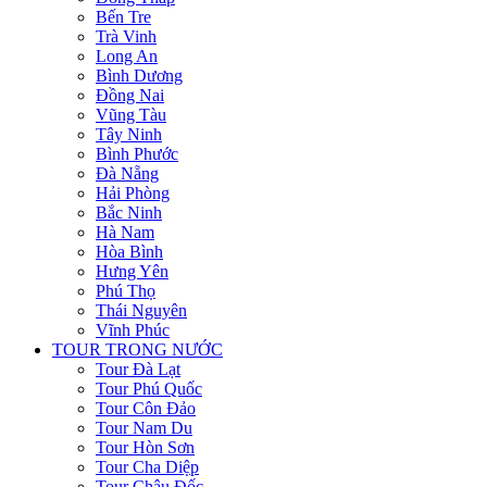
Bến Tre
Trà Vinh
Long An
Bình Dương
Đồng Nai
Vũng Tàu
Tây Ninh
Bình Phước
Đà Nẵng
Hải Phòng
Bắc Ninh
Hà Nam
Hòa Bình
Hưng Yên
Phú Thọ
Thái Nguyên
Vĩnh Phúc
TOUR TRONG NƯỚC
Tour Đà Lạt
Tour Phú Quốc
Tour Côn Đảo
Tour Nam Du
Tour Hòn Sơn
Tour Cha Diệp
Tour Châu Đốc