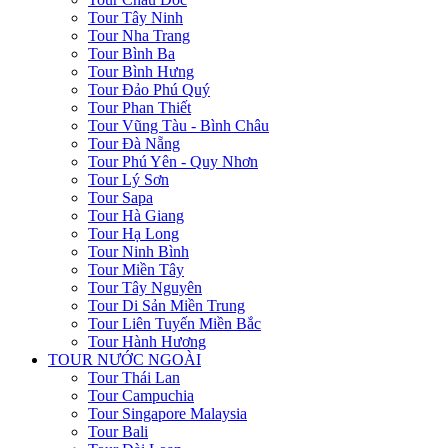
Tour Tây Ninh
Tour Nha Trang
Tour Bình Ba
Tour Bình Hưng
Tour Đảo Phú Quý
Tour Phan Thiết
Tour Vũng Tàu - Bình Châu
Tour Đà Nẵng
Tour Phú Yên - Quy Nhơn
Tour Lý Sơn
Tour Sapa
Tour Hà Giang
Tour Hạ Long
Tour Ninh Bình
Tour Miền Tây
Tour Tây Nguyên
Tour Di Sản Miền Trung
Tour Liên Tuyến Miền Bắc
Tour Hành Hương
TOUR NƯỚC NGOÀI
Tour Thái Lan
Tour Campuchia
Tour Singapore Malaysia
Tour Bali