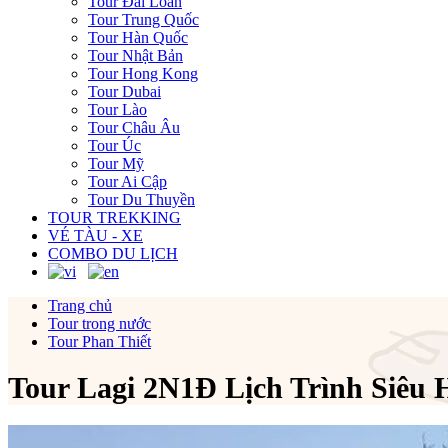
Tour Đài Loan
Tour Trung Quốc
Tour Hàn Quốc
Tour Nhật Bản
Tour Hong Kong
Tour Dubai
Tour Lào
Tour Châu Âu
Tour Úc
Tour Mỹ
Tour Ai Cập
Tour Du Thuyền
TOUR TREKKING
VÉ TÀU - XE
COMBO DU LỊCH
Trang chủ
Tour trong nước
Tour Phan Thiết
Tour Lagi 2N1Đ Lịch Trình Siêu