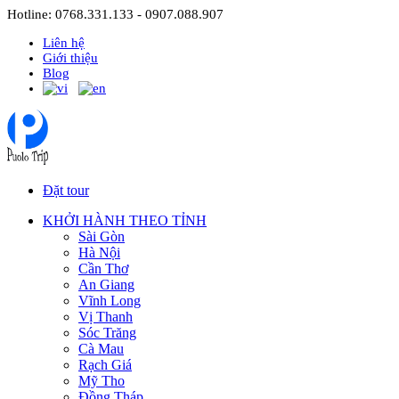
Hotline: 0768.331.133 - 0907.088.907
Liên hệ
Giới thiệu
Blog
Đặt tour
KHỞI HÀNH THEO TỈNH
Sài Gòn
Hà Nội
Cần Thơ
An Giang
Vĩnh Long
Vị Thanh
Sóc Trăng
Cà Mau
Rạch Giá
Mỹ Tho
Đồng Tháp