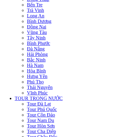
Bến Tre
Trà Vinh
Long An
Bình Dương
Đồng Nai
Vũng Tàu
Tây Ninh
Bình Phước
Đà Nẵng
Hải Phòng
Bắc Ninh
Hà Nam
Hòa Bình
Hưng Yên
Phú Thọ
Thái Nguyên
Vĩnh Phúc
TOUR TRONG NƯỚC
Tour Đà Lạt
Tour Phú Quốc
Tour Côn Đảo
Tour Nam Du
Tour Hòn Sơn
Tour Cha Diệp
Tour Châu Đốc