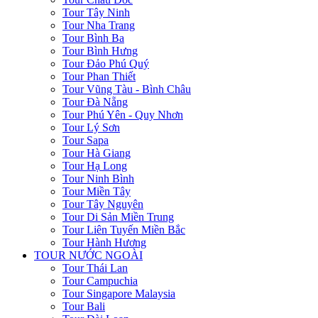
Tour Tây Ninh
Tour Nha Trang
Tour Bình Ba
Tour Bình Hưng
Tour Đảo Phú Quý
Tour Phan Thiết
Tour Vũng Tàu - Bình Châu
Tour Đà Nẵng
Tour Phú Yên - Quy Nhơn
Tour Lý Sơn
Tour Sapa
Tour Hà Giang
Tour Hạ Long
Tour Ninh Bình
Tour Miền Tây
Tour Tây Nguyên
Tour Di Sản Miền Trung
Tour Liên Tuyến Miền Bắc
Tour Hành Hương
TOUR NƯỚC NGOÀI
Tour Thái Lan
Tour Campuchia
Tour Singapore Malaysia
Tour Bali