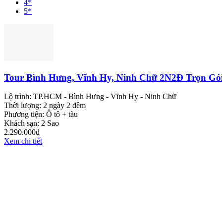
4*
5*
Tour Bình Hưng, Vĩnh Hy, Ninh Chữ 2N2Đ Trọn Gó
Lộ trình:
TP.HCM - Bình Hưng - Vĩnh Hy - Ninh Chữ
Thời lượng:
2 ngày 2 đêm
Phương tiện:
Ô tô + tàu
Khách sạn:
2 Sao
2.290.000đ
Xem chi tiết