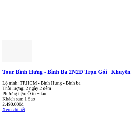
Tour Bình Hưng - Bình Ba 2N2Đ Trọn Gói | Khuyến
Lộ trình:
TP.HCM - Bình Hưng - Bình ba
Thời lượng:
2 ngày 2 đêm
Phương tiện:
Ô tô + tàu
Khách sạn:
1 Sao
2.490.000đ
Xem chi tiết