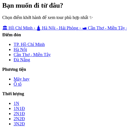
Bạn muốn
đi từ đâu?
Chọn điểm khởi hành để xem tour phù hợp nhất ✨
🏛️
Hồ Chí Minh
›
🛕
Hà Nội - Hải Phòng
›
🛥️
Cần Thơ - Miền Tây
Điểm đón
TP. Hồ Chí Minh
Hà Nội
Cần Thơ - Miền Tây
Đà Nẵng
Phương tiện
Máy bay
Ô tô
Thời lượng
1N
1N1Đ
2N1Đ
2N2Đ
3N2Đ