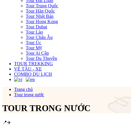
Tour Đài Loan
Tour Trung Quốc
Tour Hàn Quốc
Tour Nhật Bản
Tour Hong Kong
Tour Dubai
Tour Lào
Tour Châu Âu
Tour Úc
Tour Mỹ
Tour Ai Cập
Tour Du Thuyền
TOUR TREKKING
VÉ TÀU - XE
COMBO DU LỊCH
Trang chủ
Tour trong nước
TOUR TRONG NƯỚC
📍
✈️