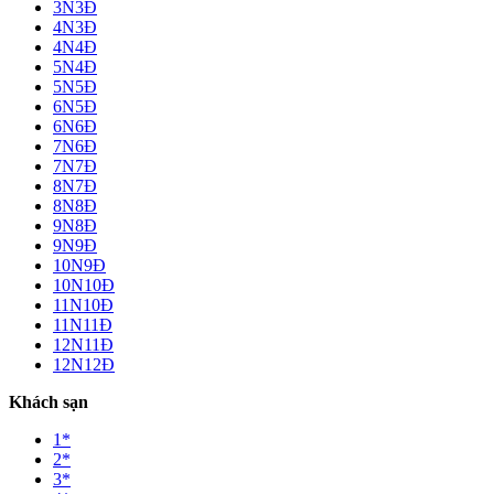
3N3Đ
4N3Đ
4N4Đ
5N4Đ
5N5Đ
6N5Đ
6N6Đ
7N6Đ
7N7Đ
8N7Đ
8N8Đ
9N8Đ
9N9Đ
10N9Đ
10N10Đ
11N10Đ
11N11Đ
12N11Đ
12N12Đ
Khách sạn
1*
2*
3*