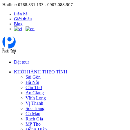
Hotline: 0768.331.133 - 0907.088.907
Liên hệ
Giới thiệu
Blog
Đặt tour
KHỞI HÀNH THEO TỈNH
Sài Gòn
Hà Nội
Cần Thơ
An Giang
Vĩnh Long
Vị Thanh
Sóc Trăng
Cà Mau
Rạch Giá
Mỹ Tho
Đồng Tháp