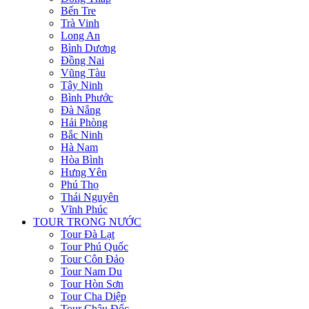
Bến Tre
Trà Vinh
Long An
Bình Dương
Đồng Nai
Vũng Tàu
Tây Ninh
Bình Phước
Đà Nẵng
Hải Phòng
Bắc Ninh
Hà Nam
Hòa Bình
Hưng Yên
Phú Thọ
Thái Nguyên
Vĩnh Phúc
TOUR TRONG NƯỚC
Tour Đà Lạt
Tour Phú Quốc
Tour Côn Đảo
Tour Nam Du
Tour Hòn Sơn
Tour Cha Diệp
Tour Châu Đốc