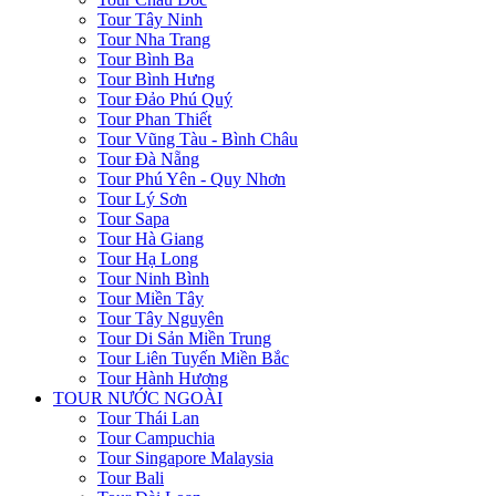
Tour Tây Ninh
Tour Nha Trang
Tour Bình Ba
Tour Bình Hưng
Tour Đảo Phú Quý
Tour Phan Thiết
Tour Vũng Tàu - Bình Châu
Tour Đà Nẵng
Tour Phú Yên - Quy Nhơn
Tour Lý Sơn
Tour Sapa
Tour Hà Giang
Tour Hạ Long
Tour Ninh Bình
Tour Miền Tây
Tour Tây Nguyên
Tour Di Sản Miền Trung
Tour Liên Tuyến Miền Bắc
Tour Hành Hương
TOUR NƯỚC NGOÀI
Tour Thái Lan
Tour Campuchia
Tour Singapore Malaysia
Tour Bali