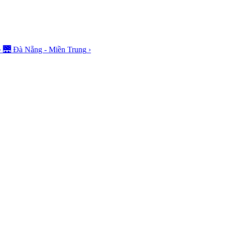
›
🌉
Đà Nẵng - Miền Trung
›