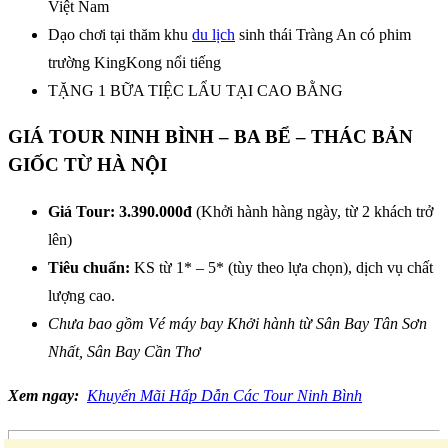
Việt Nam
Dạo chơi tại thăm khu
du lịch
sinh thái Tràng An có phim
trường KingKong nổi tiếng
TẶNG 1 BỮA TIỆC LẨU TẠI CAO BẰNG
GIÁ TOUR NINH BÌNH – BA BỂ – THÁC BẢN
GIỐC TỪ HÀ NỘI
Giá Tour: 3.390.000đ
(Khởi hành hàng ngày, từ 2 khách trở
lên)
Tiêu chuẩn:
KS từ 1* – 5* (tùy theo lựa chọn), dịch vụ chất
lượng cao.
Chưa bao gồm Vé máy bay Khởi hành từ Sân Bay Tân Sơn
Nhất, Sân Bay Cần Thơ
Xem ngay:
Khuyến Mãi Hấp Dẫn Các Tour Ninh Bình