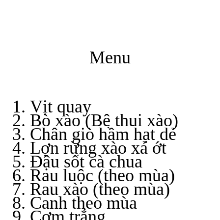
Menu
Vịt quay
Bò xào (Bê thui xào)
Chân giò hầm hạt dẻ
Lợn rừng xào xả ớt
Đậu sốt cà chua
Rau luộc (theo mùa)
Rau xào (theo mùa)
Canh theo mùa
Cơm trắng