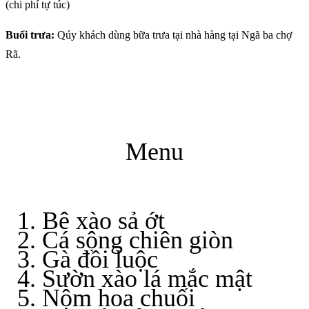
(chi phí tự túc)
Buổi trưa:
Qúy khách dùng bữa trưa tại nhà hàng tại Ngã ba chợ
Rã.
Menu
Bê xào sả ớt
Cá sông chiên giòn
Gà đồi luộc
Sườn xào lá mắc mật
Nộm hoa chuối