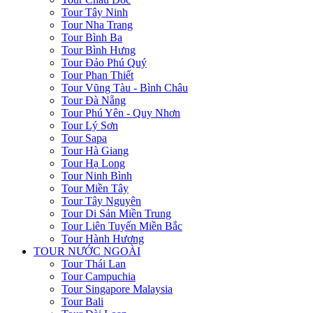
Tour Tây Ninh
Tour Nha Trang
Tour Bình Ba
Tour Bình Hưng
Tour Đảo Phú Quý
Tour Phan Thiết
Tour Vũng Tàu - Bình Châu
Tour Đà Nẵng
Tour Phú Yên - Quy Nhơn
Tour Lý Sơn
Tour Sapa
Tour Hà Giang
Tour Hạ Long
Tour Ninh Bình
Tour Miền Tây
Tour Tây Nguyên
Tour Di Sản Miền Trung
Tour Liên Tuyến Miền Bắc
Tour Hành Hương
TOUR NƯỚC NGOÀI
Tour Thái Lan
Tour Campuchia
Tour Singapore Malaysia
Tour Bali