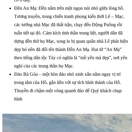
Đền An Mạ: Đền nằm trên một ngọn núi nhỏ giữa lòng hồ.
Tương truyền, trong chiến tranh phong kiến thời Lê – Mạc,
các tướng nhà Mạc đã thất trận, chạy đến Động Puông rồi
tuẫn tiết tại đó. Cảm kích tinh thần trung liệt, người dân đã
dựng đền thờ họ Mạc, song lo bị quan quân nhà Lê phát hiện
dẹp bỏ nên đã đổi tên thành Đền An Mạ. Hai từ “An Mạ”
theo tiếng dân tộc Tày có nghĩa là “mồ yên mả đẹp”, nơi yên
nghỉ của các trung thần họ Mạc.
Đảo Bà Góa – một hòn đảo nhỏ xinh xắn nằm ngay vị trí
trong tâm của Hồ, gắn liền với sự tích hình thành của Hồ.
Thuyền đi chậm một vòng quanh đảo để Quý khách chụp
hình