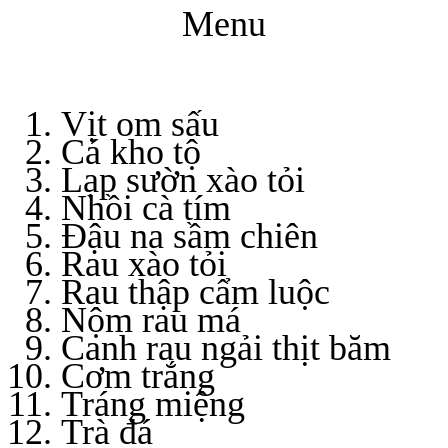
Menu
Vịt om sấu
Cá kho tộ
Lạp sườn xào tỏi
Nhồi cà tím
Đậu na sầm chiên
Rau xào tỏi
Rau thập cẩm luộc
Nộm rau má
Canh rau ngải thịt băm
Cơm trắng
Tráng miệng
Trà đá