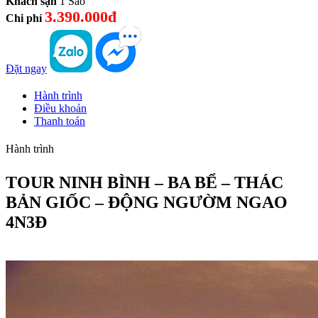
Khách sạn
1 Sao
3.390.000đ
Chi phí
Đặt ngay
Hành trình
Điều khoản
Thanh toán
Hành trình
TOUR NINH BÌNH – BA BỂ – THÁC
BẢN GIỐC – ĐỘNG NGƯỜM NGAO
4N3Đ