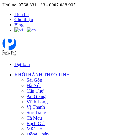
Hotline: 0768.331.133 - 0907.088.907
Liên hệ
Giới thiệu
Blog
Đặt tour
KHỞI HÀNH THEO TỈNH
Sài Gòn
Hà Nội
Cần Thơ
An Giang
Vĩnh Long
Vị Thanh
Sóc Trăng
Cà Mau
Rạch Giá
Mỹ Tho
Đồng Tháp