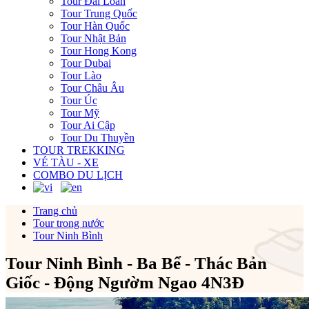
Tour Đài Loan
Tour Trung Quốc
Tour Hàn Quốc
Tour Nhật Bản
Tour Hong Kong
Tour Dubai
Tour Lào
Tour Châu Âu
Tour Úc
Tour Mỹ
Tour Ai Cập
Tour Du Thuyền
TOUR TREKKING
VÉ TÀU - XE
COMBO DU LỊCH
Trang chủ
Tour trong nước
Tour Ninh Bình
Tour Ninh Bình - Ba Bể - Thác Bản
Giốc - Động Ngườm Ngao 4N3Đ