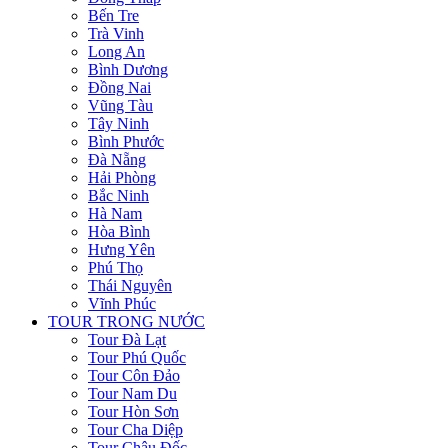
Bến Tre
Trà Vinh
Long An
Bình Dương
Đồng Nai
Vũng Tàu
Tây Ninh
Bình Phước
Đà Nẵng
Hải Phòng
Bắc Ninh
Hà Nam
Hòa Bình
Hưng Yên
Phú Thọ
Thái Nguyên
Vĩnh Phúc
TOUR TRONG NƯỚC
Tour Đà Lạt
Tour Phú Quốc
Tour Côn Đảo
Tour Nam Du
Tour Hòn Sơn
Tour Cha Diệp
Tour Châu Đốc