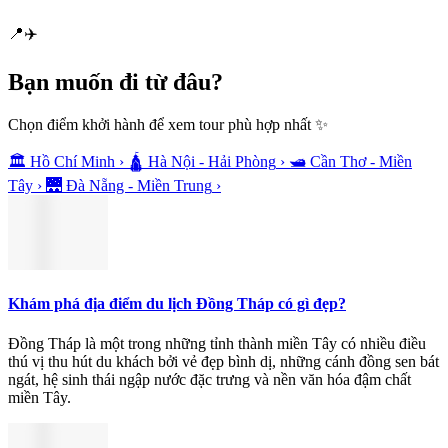
📍
✈️
Bạn muốn
đi từ đâu?
Chọn điểm khởi hành để xem tour phù hợp nhất ✨
🏛️
Hồ Chí Minh
›
🛕
Hà Nội - Hải Phòng
›
🛥️
Cần Thơ - Miền
Tây
›
🌉
Đà Nẵng - Miền Trung
›
Khám phá địa điểm du lịch Đồng Tháp có gì đẹp?
Đồng Tháp là một trong những tỉnh thành miền Tây có nhiều điều
thú vị thu hút du khách bởi vẻ đẹp bình dị, những cánh đồng sen bát
ngát, hệ sinh thái ngập nước đặc trưng và nền văn hóa đậm chất
miền Tây.