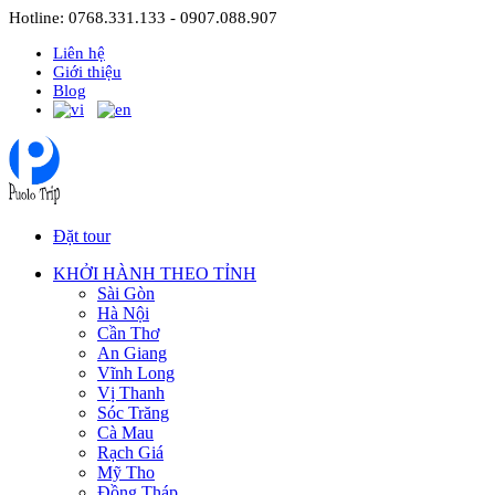
Hotline: 0768.331.133 - 0907.088.907
Liên hệ
Giới thiệu
Blog
Đặt tour
KHỞI HÀNH THEO TỈNH
Sài Gòn
Hà Nội
Cần Thơ
An Giang
Vĩnh Long
Vị Thanh
Sóc Trăng
Cà Mau
Rạch Giá
Mỹ Tho
Đồng Tháp