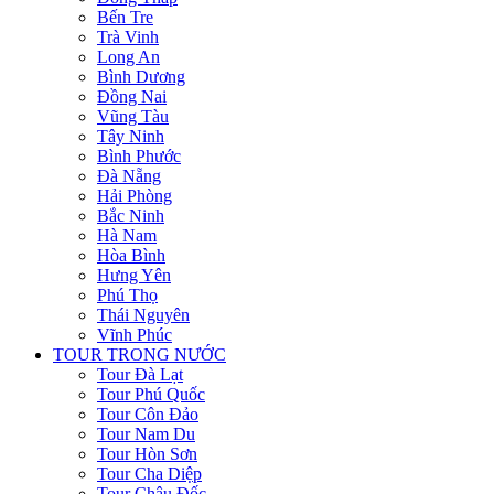
Bến Tre
Trà Vinh
Long An
Bình Dương
Đồng Nai
Vũng Tàu
Tây Ninh
Bình Phước
Đà Nẵng
Hải Phòng
Bắc Ninh
Hà Nam
Hòa Bình
Hưng Yên
Phú Thọ
Thái Nguyên
Vĩnh Phúc
TOUR TRONG NƯỚC
Tour Đà Lạt
Tour Phú Quốc
Tour Côn Đảo
Tour Nam Du
Tour Hòn Sơn
Tour Cha Diệp
Tour Châu Đốc