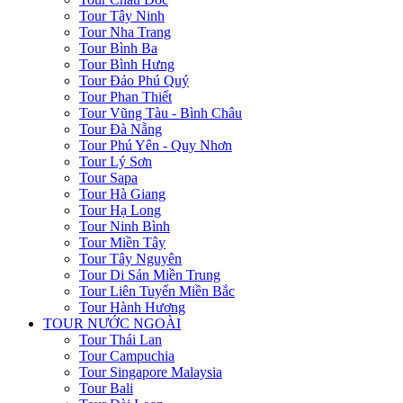
Tour Tây Ninh
Tour Nha Trang
Tour Bình Ba
Tour Bình Hưng
Tour Đảo Phú Quý
Tour Phan Thiết
Tour Vũng Tàu - Bình Châu
Tour Đà Nẵng
Tour Phú Yên - Quy Nhơn
Tour Lý Sơn
Tour Sapa
Tour Hà Giang
Tour Hạ Long
Tour Ninh Bình
Tour Miền Tây
Tour Tây Nguyên
Tour Di Sản Miền Trung
Tour Liên Tuyến Miền Bắc
Tour Hành Hương
TOUR NƯỚC NGOÀI
Tour Thái Lan
Tour Campuchia
Tour Singapore Malaysia
Tour Bali