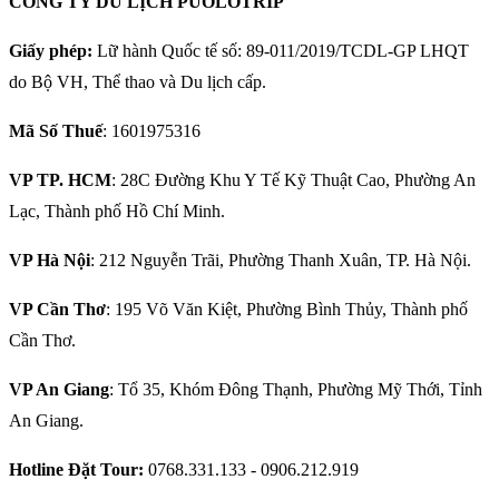
CÔNG TY DU LỊCH PUOLOTRIP
Giấy phép:
Lữ hành Quốc tế số: 89-011/2019/TCDL-GP LHQT
do Bộ VH, Thể thao và Du lịch cấp.
Mã Số Thuế
: 1601975316
VP TP. HCM
: 28C Đường Khu Y Tế Kỹ Thuật Cao, Phường An
Lạc, Thành phố Hồ Chí Minh.
VP Hà Nội
: 212 Nguyễn Trãi, Phường Thanh Xuân, TP. Hà Nội.
VP Cần Thơ
: 195 Võ Văn Kiệt, Phường Bình Thủy, Thành phố
Cần Thơ.
VP An Giang
: Tổ 35, Khóm Đông Thạnh, Phường Mỹ Thới, Tỉnh
An Giang.
Hotline Đặt Tour:
0768.331.133 - 0906.212.919