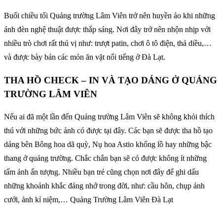
Buổi chiều tối Quảng trường Lâm Viên trở nên huyền ảo khi những
ánh đèn nghệ thuật được thắp sáng. Nơi đây trở nên nhộn nhịp với
nhiều trò chơi rất thú vị như: trượt patin, chơi ô tô điện, thả diều,…
và được bày bán các món ăn vặt nổi tiếng ở Đà Lạt.
THA HỒ CHECK – IN VÀ TẠO DÁNG Ở QUẢNG
TRƯỜNG LÂM VIÊN
Nếu ai đã một lần đến Quảng trường Lâm Viên sẽ không khỏi thích
thú với những bức ảnh có được tại đây. Các bạn sẽ được tha hồ tạo
dáng bên Bông hoa dã quỳ, Nụ hoa Astio khổng lồ hay những bậc
thang ở quảng trường. Chắc chắn bạn sẽ có được không ít những
tấm ảnh ấn tượng. Nhiều bạn trẻ cũng chọn nơi đây để ghi dấu
những khoảnh khắc đáng nhớ trong đời, như: cầu hôn, chụp ảnh
cưới, ảnh kỉ niệm,… Quảng Trường Lâm Viên Đà Lạt