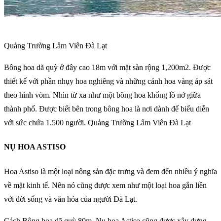
Quảng Trường Lâm Viên Đà Lạt
Bông hoa dã quỳ ở đây cao 18m với mặt sàn rộng 1,200m2. Được
thiết kế với phần nhụy hoa nghiêng và những cánh hoa vàng áp sát
theo hình vòm. Nhìn từ xa như một bông hoa khổng lồ nở giữa
thành phố. Được biết bên trong bông hoa là nơi dành để biểu diễn
với sức chứa 1.500 người. Quảng Trường Lâm Viên Đà Lạt
NỤ HOA ASTISO
Hoa Astiso là một loại nông sản đặc trưng và đem đến nhiều ý nghĩa
về mặt kinh tế. Nên nó cũng được xem như một loại hoa gắn liền
với đời sống và văn hóa của người Đà Lạt.
Cách Bông hoa dã quỳ 80m, Nụ hoa Astiso cũng được xây dựng