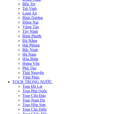
Bến Tre
Trà Vinh
Long An
Bình Dương
Đồng Nai
Vũng Tàu
Tây Ninh
Bình Phước
Đà Nẵng
Hải Phòng
Bắc Ninh
Hà Nam
Hòa Bình
Hưng Yên
Phú Thọ
Thái Nguyên
Vĩnh Phúc
TOUR TRONG NƯỚC
Tour Đà Lạt
Tour Phú Quốc
Tour Côn Đảo
Tour Nam Du
Tour Hòn Sơn
Tour Cha Diệp
Tour Châu Đốc