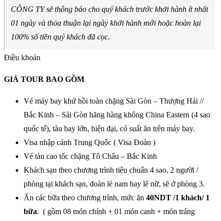
CÔNG TY sẽ thông báo cho quý khách trước khởi hành ít nhất
01 ngày và thỏa thuận lại ngày khởi hành mới hoặc hoàn lại
100% số tiền quý khách đã cọc.
Điều khoản
GIÁ TOUR BAO GỒM
Vé máy bay khứ hồi toàn chặng Sài Gòn – Thượng Hải //
Bắc Kinh – Sài Gòn hãng hàng không China Eastern (4 sao
quốc tế), tàu bay lớn, hiện đại, có suất ăn trên máy bay.
Visa nhập cảnh Trung Quốc ( Visa Đoàn )
Vé tàu cao tốc chặng Tô Châu – Bắc Kinh
Khách sạn theo chương trình tiêu chuẩn 4 sao, 2 người /
phòng tại khách sạn, đoàn lẻ nam hay lê nữ, sẽ ở phòng 3.
Ăn các bữa theo chương trình, mức ăn
40NDT /1 khách/ 1
bữa
. ( gồm 08 món chính + 01 món canh + món tráng