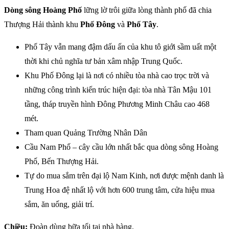
Dòng sông Hoàng Phố
lững lờ trôi giữa lòng thành phố đã chia
Thượng Hải thành khu
Phố Đông
và
Phố Tây
.
Phố Tây vẫn mang đậm dấu ấn của khu tô giới sầm uất một
thời khi chủ nghĩa tư bản xâm nhập Trung Quốc.
Khu Phố Đông lại là nơi có nhiều tòa nhà cao trọc trời và
những công trình kiến trúc hiện đại: tòa nhà Tân Mậu 101
tầng, tháp truyền hình Đông Phương Minh Châu cao 468
mét.
Tham quan
Quảng Trường Nhân Dân
Cầu Nam Phố – cây cầu lớn nhất bắc qua dòng sông Hoàng
Phố, Bến Thượng Hải.
Tự do mua sắm trên đại lộ Nam Kinh, nơi được mệnh danh là
Trung Hoa đệ nhất lộ với hơn 600 trung tâm, cửa hiệu mua
sắm, ăn uống, giải trí.
Chiều:
Đoàn dùng bữa tối tại nhà hàng.