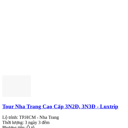
Tour Nha Trang Cao Cấp 3N2Đ, 3N3Đ - Luxtrip
Lộ trình:
TP.HCM - Nha Trang
Thời lượng:
3 ngày 3 đêm
Phương tiện:
Ô tô