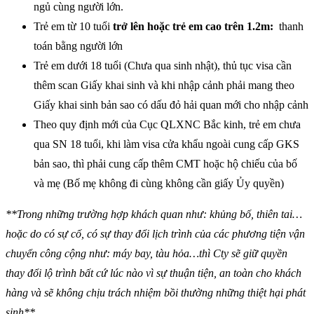
ngủ cùng người lớn.
Trẻ em từ 10 tuổi
trở lên hoặc trẻ em cao trên 1.2m
:
thanh
toán bằng người lớn
Trẻ em dưới 18 tuổi (Chưa qua sinh nhật), thủ tục visa cần
thêm scan Giấy khai sinh và khi nhập cảnh phải mang theo
Giấy khai sinh bản sao có dấu đỏ hải quan mới cho nhập cảnh
Theo quy định mới của Cục QLXNC Bắc kinh, trẻ em chưa
qua SN 18 tuổi, khi làm visa cửa khẩu ngoài cung cấp GKS
bản sao, thì phải cung cấp thêm CMT hoặc hộ chiếu của bố
và mẹ (Bố mẹ không đi cùng không cần giấy Ủy quyền)
**Trong những trường hợp khách quan như: khủng bố, thiên tai…
hoặc do có sự cố, có sự thay đổi lịch trình của các phương tiện vận
chuyển công cộng như: máy bay, tàu hỏa…thì Cty sẽ giữ quyền
thay đổi lộ trình bất cứ lúc nào vì sự thuận tiện, an toàn cho khách
hàng và sẽ không chịu trách nhiệm bồi thường những thiệt hại phát
sinh**.