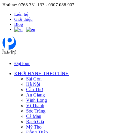
Hotline: 0768.331.133 - 0907.088.907
Liên hệ
Giới thiệu
Blog
Đặt tour
KHỞI HÀNH THEO TỈNH
Sài Gòn
Hà Nội
Cần Thơ
An Giang
Vĩnh Long
Vị Thanh
Sóc Trăng
Cà Mau
Rạch Giá
Mỹ Tho
Đồng Tháp