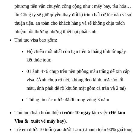
phương tiện vận chuyển công cộng như : máy bay, tàu hỏa…
thì Công ty sẽ giữ quyền thay đổi lộ trình bất cứ lúc nào vì sự
thuận tiện, an toàn cho khách hàng và sẽ không chịu trách
nhiệm bồi thường những thiệt hại phát sinh.
Thủ tục visa bao gồm:
Hộ chiếu mới nhất còn hạn trên 6 tháng tính từ ngày
kết thúc tour.
01 ảnh 4×6 chụp trên nền phông màu trắng để xin cấp
visa. (Ảnh chụp rõ nét, không đeo kính, mặc áo tối
màu, ảnh phải để rõ khuôn mặt gồm cả trán và 2 tai)
Thông tin các nước đã đi trong vòng 3 năm
Thủ tục đoàn hoàn thiện
trước 10 ngày
làm việc (
Để làm
Visa & xuất vé máy bay)
.
Trẻ em dưới 10 tuổi (cao dưới 1.2m) :thanh toán 90% giá tour,