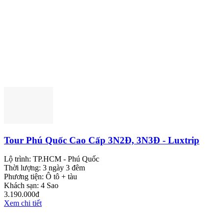
Tour Phú Quốc Cao Cấp 3N2Đ, 3N3Đ - Luxtrip
Lộ trình:
TP.HCM - Phú Quốc
Thời lượng:
3 ngày 3 đêm
Phương tiện:
Ô tô + tàu
Khách sạn:
4 Sao
3.190.000đ
Xem chi tiết