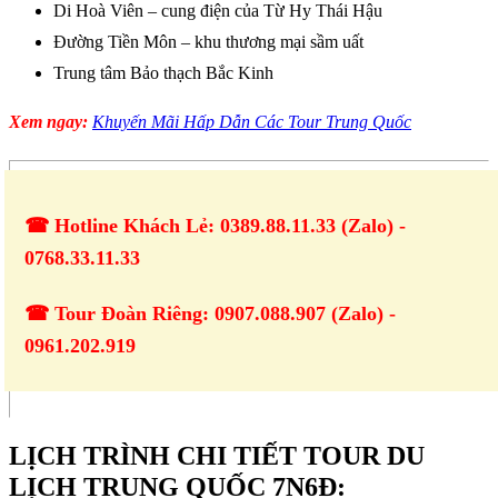
Di Hoà Viên – cung điện của Từ Hy Thái Hậu
Đường Tiền Môn – khu thương mại sầm uất
Trung tâm Bảo thạch Bắc Kinh
Xem ngay:
Khuyến Mãi Hấp Dẫn Các Tour Trung Quốc
☎ Hotline Khách Lẻ: 0389.88.11.33 (Zalo) -
0768.33.11.33
☎ Tour Đoàn Riêng: 0907.088.907 (Zalo) -
0961.202.919
LỊCH TRÌNH CHI TIẾT TOUR DU
LỊCH TRUNG QUỐC 7N6Đ: