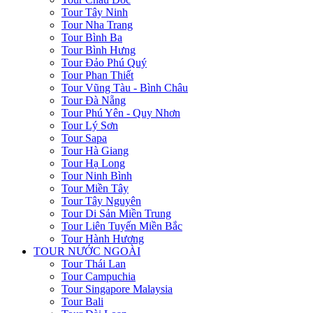
Tour Tây Ninh
Tour Nha Trang
Tour Bình Ba
Tour Bình Hưng
Tour Đảo Phú Quý
Tour Phan Thiết
Tour Vũng Tàu - Bình Châu
Tour Đà Nẵng
Tour Phú Yên - Quy Nhơn
Tour Lý Sơn
Tour Sapa
Tour Hà Giang
Tour Hạ Long
Tour Ninh Bình
Tour Miền Tây
Tour Tây Nguyên
Tour Di Sản Miền Trung
Tour Liên Tuyến Miền Bắc
Tour Hành Hương
TOUR NƯỚC NGOÀI
Tour Thái Lan
Tour Campuchia
Tour Singapore Malaysia
Tour Bali