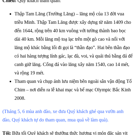
Chiều:
Quý khách tham quan:
Thập Tam Lăng (Trường Lăng) – lăng mộ của 13 đời vua
triều Minh. Thập Tam Lăng được xây dựng từ năm 1409 cho
đến 1644, rộng trên 40 km vuông với tường thành bao bọc
dài 40 km. Mỗi lăng mộ toạ lạc trên một gò cao và nối với
lăng mộ khác bằng lối đi gọi là “thần đạo”. Hai bên thần đạo
có hai hàng tượng lính gác, lạc đà, voi, và quái thú bằng đá để
canh giữ lăng. Cổng đá vào lăng xây năm 1540, cao 14 mét,
và rộng 19 mét.
Tham quan và chụp ảnh lưu niệm bên ngoài sân vận động Tổ
Chim – nơi diễn ra lễ khai mạc và bế mạc Olympic Bắc Kinh
2008.
(Tháng 5, 6 mùa anh đào, xe đưa Quý khách ghé qua vườn anh
đào, Quý khách tự do tham quan, mua quả về làm quà).
Tối:
Bữa tối Quý khách sẽ thưởng thức hương vị món đặc sản vịt