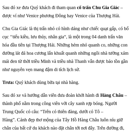
Sau đó xe đưa Quý khách đi tham quan
cổ trấn Chu Gia Giác
–
được ví như Venice phương Đông hay Venice của Thượng Hải.
Chu Gia Giác là thị trấn nhỏ có hình dáng như chiếc quạt gấp, có bố
cục ‘‘tiểu kiều, lưu thủy, nhân gia“, là một trong 04 danh trấn văn
hóa đầu tiên tại Thượng Hải. Những hẻm nhỏ quanh co, những con
đường lát đá hoa cương lẩn khuất quanh những ngôi nhà tường xám
mái đen từ thời triều Minh và triều nhà Thanh vẫn được bảo tồn gần
như nguyên vẹn mang đậm di tích lịch sử.
Trưa:
Quý khách dùng bữa tại nhà hàng.
Sau đó xe và hướng dẫn viên đưa đoàn khởi hành đi
Hàng Châu
–
thành phố nằm trong công viên với cây xanh rợp bóng. Người
Trung Quốc có câu: “Trên có thiên đàng, dưới có Tô –
Hàng”. Cảnh đẹp thơ mộng của Tây Hồ Hàng Châu luôn níu giữ
chân của bất cứ du khách nào đặt chân tới nơi đây. Trên đường đi,