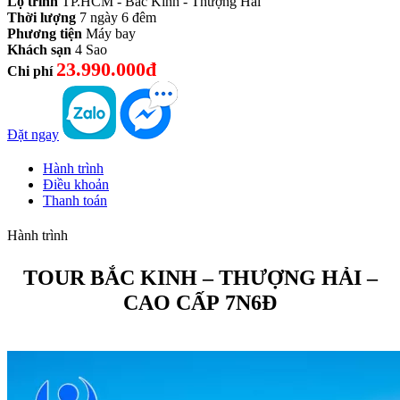
Lộ trình
TP.HCM - Bắc Kinh - Thượng Hải
Thời lượng
7 ngày 6 đêm
Phương tiện
Máy bay
Khách sạn
4 Sao
23.990.000đ
Chi phí
Đặt ngay
Hành trình
Điều khoản
Thanh toán
Hành trình
TOUR BẮC KINH – THƯỢNG HẢI –
CAO CẤP 7N6Đ