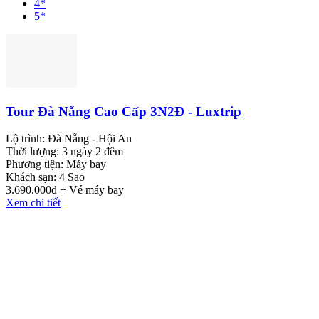
4*
5*
Tour Đà Nẵng Cao Cấp 3N2Đ - Luxtrip
Lộ trình:
Đà Nẵng - Hội An
Thời lượng:
3 ngày 2 đêm
Phương tiện:
Máy bay
Khách sạn:
4 Sao
3.690.000đ + Vé máy bay
Xem chi tiết