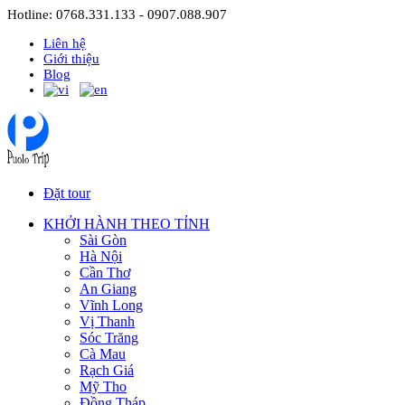
Hotline: 0768.331.133 - 0907.088.907
Liên hệ
Giới thiệu
Blog
Đặt tour
KHỞI HÀNH THEO TỈNH
Sài Gòn
Hà Nội
Cần Thơ
An Giang
Vĩnh Long
Vị Thanh
Sóc Trăng
Cà Mau
Rạch Giá
Mỹ Tho
Đồng Tháp