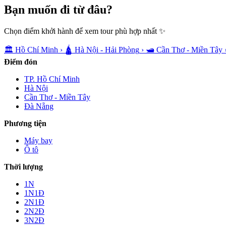
Bạn muốn
đi từ đâu?
Chọn điểm khởi hành để xem tour phù hợp nhất ✨
🏛️
Hồ Chí Minh
›
🛕
Hà Nội - Hải Phòng
›
🛥️
Cần Thơ - Miền Tây
Điểm đón
TP. Hồ Chí Minh
Hà Nội
Cần Thơ - Miền Tây
Đà Nẵng
Phương tiện
Máy bay
Ô tô
Thời lượng
1N
1N1Đ
2N1Đ
2N2Đ
3N2Đ