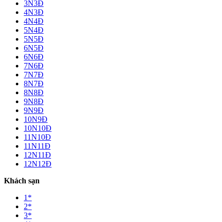
3N3Đ
4N3Đ
4N4Đ
5N4Đ
5N5Đ
6N5Đ
6N6Đ
7N6Đ
7N7Đ
8N7Đ
8N8Đ
9N8Đ
9N9Đ
10N9Đ
10N10Đ
11N10Đ
11N11Đ
12N11Đ
12N12Đ
Khách sạn
1*
2*
3*