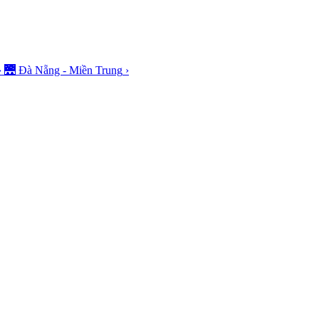
›
🌉
Đà Nẵng - Miền Trung
›