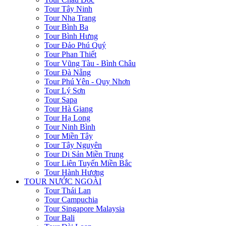
Tour Tây Ninh
Tour Nha Trang
Tour Bình Ba
Tour Bình Hưng
Tour Đảo Phú Quý
Tour Phan Thiết
Tour Vũng Tàu - Bình Châu
Tour Đà Nẵng
Tour Phú Yên - Quy Nhơn
Tour Lý Sơn
Tour Sapa
Tour Hà Giang
Tour Hạ Long
Tour Ninh Bình
Tour Miền Tây
Tour Tây Nguyên
Tour Di Sản Miền Trung
Tour Liên Tuyến Miền Bắc
Tour Hành Hương
TOUR NƯỚC NGOÀI
Tour Thái Lan
Tour Campuchia
Tour Singapore Malaysia
Tour Bali