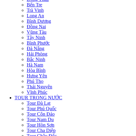
Bến Tre
Trà Vinh
Long An
Bình Dương
Đồng Nai
Vũng Tàu
Tây Ninh
Bình Phước
Đà Nẵng
Hải Phòng
Bắc Ninh
Hà Nam
Hòa Bình
Hưng Yên
Phú Thọ
Thái Nguyên
Vĩnh Phúc
TOUR TRONG NƯỚC
Tour Đà Lạt
Tour Phú Quốc
Tour Côn Đảo
Tour Nam Du
Tour Hòn Sơn
Tour Cha Diệp
Tour Châu Đốc