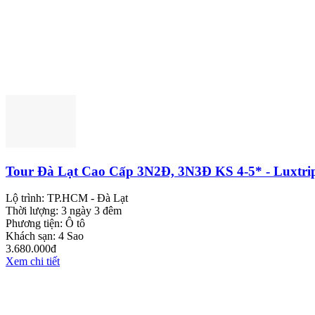
Tour Đà Lạt Cao Cấp 3N2Đ, 3N3Đ KS 4-5* - Luxtri
Lộ trình:
TP.HCM - Đà Lạt
Thời lượng:
3 ngày 3 đêm
Phương tiện:
Ô tô
Khách sạn:
4 Sao
3.680.000đ
Xem chi tiết