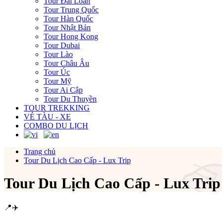
Tour Đài Loan
Tour Trung Quốc
Tour Hàn Quốc
Tour Nhật Bản
Tour Hong Kong
Tour Dubai
Tour Lào
Tour Châu Âu
Tour Úc
Tour Mỹ
Tour Ai Cập
Tour Du Thuyền
TOUR TREKKING
VÉ TÀU - XE
COMBO DU LỊCH
Trang chủ
Tour Du Lịch Cao Cấp - Lux Trip
Tour Du Lịch Cao Cấp - Lux Trip
📍
✈️