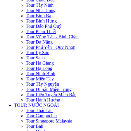
Tour Tây Ninh
Tour Nha Trang
Tour Bình Ba
Tour Bình Hưng
Tour Đảo Phú Quý
Tour Phan Thiết
Tour Vũng Tàu - Bình Châu
Tour Đà Nẵng
Tour Phú Yên - Quy Nhơn
Tour Lý Sơn
Tour Sapa
Tour Hà Giang
Tour Hạ Long
Tour Ninh Bình
Tour Miền Tây
Tour Tây Nguyên
Tour Di Sản Miền Trung
Tour Liên Tuyến Miền Bắc
Tour Hành Hương
TOUR NƯỚC NGOÀI
Tour Thái Lan
Tour Campuchia
Tour Singapore Malaysia
Tour Bali