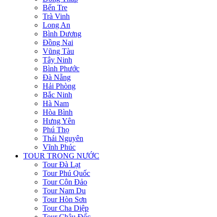
Bến Tre
Trà Vinh
Long An
Bình Dương
Đồng Nai
Vũng Tàu
Tây Ninh
Bình Phước
Đà Nẵng
Hải Phòng
Bắc Ninh
Hà Nam
Hòa Bình
Hưng Yên
Phú Thọ
Thái Nguyên
Vĩnh Phúc
TOUR TRONG NƯỚC
Tour Đà Lạt
Tour Phú Quốc
Tour Côn Đảo
Tour Nam Du
Tour Hòn Sơn
Tour Cha Diệp
Tour Châu Đốc