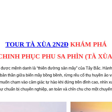
TOUR TÀ XÙA 2N2Đ
KHÁM PHÁ
CHINH PHỤC PHU SA PHÌN (TÀ XÙA
u được mệnh danh là “thiên đường săn mây” của Tây Bắc. Hành 
 bản thân giữa biển mây bồng bềnh, rừng rêu cổ thụ huyền ảo 
muốn chạm vào cảm giác tự hào khi đứng trên đỉnh cao, nhìn xu
ự chuẩn bị chuyên nghiệp, an toàn và chỉn chu cho một chuyến