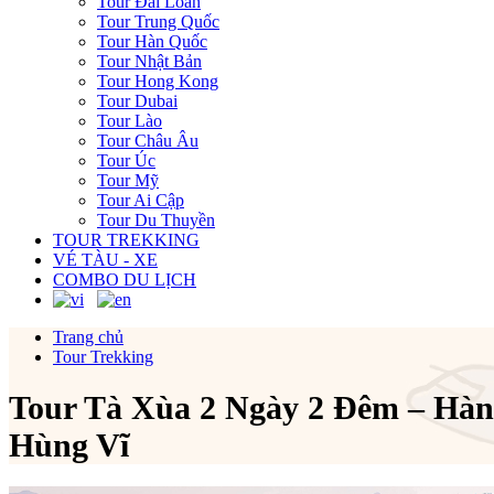
Tour Đài Loan
Tour Trung Quốc
Tour Hàn Quốc
Tour Nhật Bản
Tour Hong Kong
Tour Dubai
Tour Lào
Tour Châu Âu
Tour Úc
Tour Mỹ
Tour Ai Cập
Tour Du Thuyền
TOUR TREKKING
VÉ TÀU - XE
COMBO DU LỊCH
Trang chủ
Tour Trekking
Tour Tà Xùa 2 Ngày 2 Đêm – Hà
Hùng Vĩ