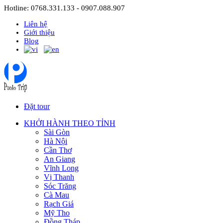
Hotline: 0768.331.133 - 0907.088.907
Liên hệ
Giới thiệu
Blog
Đặt tour
KHỞI HÀNH THEO TỈNH
Sài Gòn
Hà Nội
Cần Thơ
An Giang
Vĩnh Long
Vị Thanh
Sóc Trăng
Cà Mau
Rạch Giá
Mỹ Tho
Đồng Tháp