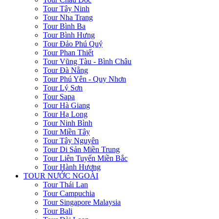
Tour Tây Ninh
Tour Nha Trang
Tour Bình Ba
Tour Bình Hưng
Tour Đảo Phú Quý
Tour Phan Thiết
Tour Vũng Tàu - Bình Châu
Tour Đà Nẵng
Tour Phú Yên - Quy Nhơn
Tour Lý Sơn
Tour Sapa
Tour Hà Giang
Tour Hạ Long
Tour Ninh Bình
Tour Miền Tây
Tour Tây Nguyên
Tour Di Sản Miền Trung
Tour Liên Tuyến Miền Bắc
Tour Hành Hương
TOUR NƯỚC NGOÀI
Tour Thái Lan
Tour Campuchia
Tour Singapore Malaysia
Tour Bali