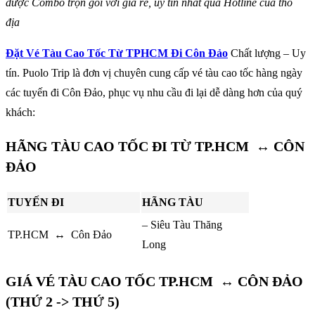
được Combo trọn gói với giá rẻ, uy tín nhất qua Hotline của thổ
địa
Đặt Vé Tàu Cao Tốc Từ TPHCM Đi Côn Đảo
Chất lượng – Uy
tín. Puolo Trip là đơn vị chuyên cung cấp vé tàu cao tốc hàng ngày
các tuyến đi Côn Đảo, phục vụ nhu cầu đi lại dễ dàng hơn của quý
khách:
HÃNG TÀU CAO TỐC ĐI TỪ TP.HCM ↔ CÔN
ĐẢO
TUYẾN ĐI
HÃNG TÀU
– Siêu Tàu Thăng
TP.HCM ↔ Côn Đảo
Long
GIÁ VÉ TÀU CAO TỐC TP.HCM ↔ CÔN ĐẢO
(THỨ 2 -> THỨ 5)