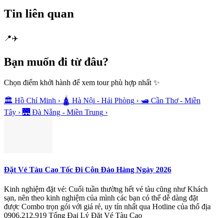
Tin liên quan
📍
✈️
Bạn muốn
đi từ đâu?
Chọn điểm khởi hành để xem tour phù hợp nhất ✨
🏛️
Hồ Chí Minh
›
🛕
Hà Nội - Hải Phòng
›
🛥️
Cần Thơ - Miền
Tây
›
🌉
Đà Nẵng - Miền Trung
›
Đặt Vé Tàu Cao Tốc Đi Côn Đảo Hàng Ngày 2026
Kinh nghiệm đặt vé: Cuối tuần thường hết vé tàu cũng như Khách
sạn, nên theo kinh nghiệm của mình các bạn có thể dễ dàng đặt
được Combo trọn gói với giá rẻ, uy tín nhất qua Hotline của thổ địa
0906.212.919 Tổng Đại Lý Đặt Vé Tàu Cao