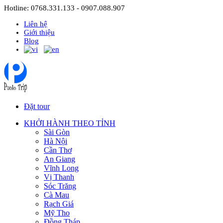
Hotline: 0768.331.133 - 0907.088.907
Liên hệ
Giới thiệu
Blog
Đặt tour
KHỞI HÀNH THEO TỈNH
Sài Gòn
Hà Nội
Cần Thơ
An Giang
Vĩnh Long
Vị Thanh
Sóc Trăng
Cà Mau
Rạch Giá
Mỹ Tho
Đồng Tháp