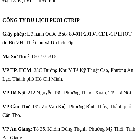
Đại Lý Đặt Vé Tàu Đi Phú
CÔNG TY DU LỊCH PUOLOTRIP
Giấy phép:
Lữ hành Quốc tế số: 89-011/2019/TCDL-GP LHQT
do Bộ VH, Thể thao và Du lịch cấp.
Mã Số Thuế
: 1601975316
VP TP. HCM
: 28C Đường Khu Y Tế Kỹ Thuật Cao, Phường An
Lạc, Thành phố Hồ Chí Minh.
VP Hà Nội
: 212 Nguyễn Trãi, Phường Thanh Xuân, TP. Hà Nội.
VP Cần Thơ
: 195 Võ Văn Kiệt, Phường Bình Thủy, Thành phố
Cần Thơ.
VP An Giang
: Tổ 35, Khóm Đông Thạnh, Phường Mỹ Thới, Tỉnh
An Giang.