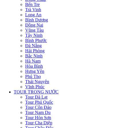
Bến Tre
Trà Vinh
Long An
Bình Dương
Đồng Nai
Vũng Tàu
Tây Ninh
Bình Phước
Đà Nẵng
Hải Phòng
Bắc Ninh
Hà Nam
Hòa Bình
Hưng Yên
Phú Thọ
Thái Nguyên
Vĩnh Phúc
TOUR TRONG NƯỚC
Tour Đà Lạt
Tour Phú Quốc
Tour Côn Đảo
Tour Nam Du
Tour Hòn Sơn
Tour Cha Diệp
Tour Châu Đốc