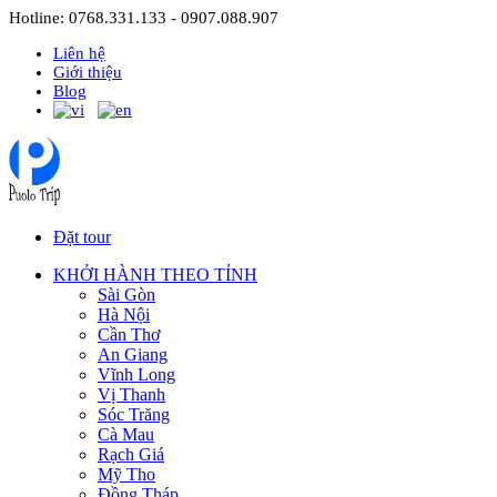
Hotline: 0768.331.133 - 0907.088.907
Liên hệ
Giới thiệu
Blog
Đặt tour
KHỞI HÀNH THEO TỈNH
Sài Gòn
Hà Nội
Cần Thơ
An Giang
Vĩnh Long
Vị Thanh
Sóc Trăng
Cà Mau
Rạch Giá
Mỹ Tho
Đồng Tháp