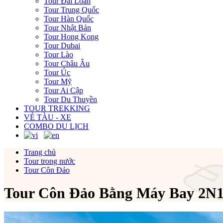
Tour Đài Loan
Tour Trung Quốc
Tour Hàn Quốc
Tour Nhật Bản
Tour Hong Kong
Tour Dubai
Tour Lào
Tour Châu Âu
Tour Úc
Tour Mỹ
Tour Ai Cập
Tour Du Thuyền
TOUR TREKKING
VÉ TÀU - XE
COMBO DU LỊCH
Trang chủ
Tour trong nước
Tour Côn Đảo
Tour Côn Đảo Bằng Máy Bay 2N