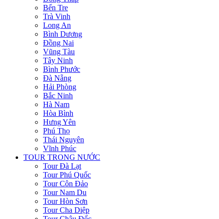
Bến Tre
Trà Vinh
Long An
Bình Dương
Đồng Nai
Vũng Tàu
Tây Ninh
Bình Phước
Đà Nẵng
Hải Phòng
Bắc Ninh
Hà Nam
Hòa Bình
Hưng Yên
Phú Thọ
Thái Nguyên
Vĩnh Phúc
TOUR TRONG NƯỚC
Tour Đà Lạt
Tour Phú Quốc
Tour Côn Đảo
Tour Nam Du
Tour Hòn Sơn
Tour Cha Diệp
Tour Châu Đốc