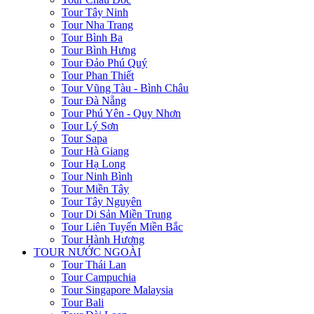
Tour Tây Ninh
Tour Nha Trang
Tour Bình Ba
Tour Bình Hưng
Tour Đảo Phú Quý
Tour Phan Thiết
Tour Vũng Tàu - Bình Châu
Tour Đà Nẵng
Tour Phú Yên - Quy Nhơn
Tour Lý Sơn
Tour Sapa
Tour Hà Giang
Tour Hạ Long
Tour Ninh Bình
Tour Miền Tây
Tour Tây Nguyên
Tour Di Sản Miền Trung
Tour Liên Tuyến Miền Bắc
Tour Hành Hương
TOUR NƯỚC NGOÀI
Tour Thái Lan
Tour Campuchia
Tour Singapore Malaysia
Tour Bali