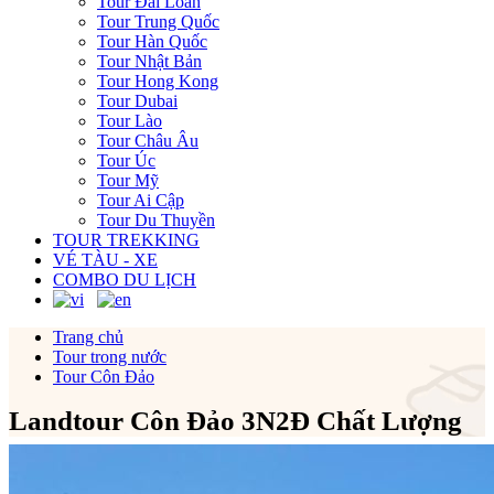
Tour Đài Loan
Tour Trung Quốc
Tour Hàn Quốc
Tour Nhật Bản
Tour Hong Kong
Tour Dubai
Tour Lào
Tour Châu Âu
Tour Úc
Tour Mỹ
Tour Ai Cập
Tour Du Thuyền
TOUR TREKKING
VÉ TÀU - XE
COMBO DU LỊCH
Trang chủ
Tour trong nước
Tour Côn Đảo
Landtour Côn Đảo 3N2Đ Chất Lượng