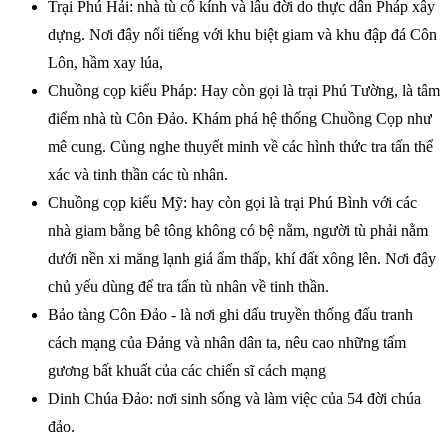
Trại Phú Hải: nhà tù cổ kính và lâu đời do thực dân Pháp xây
dựng. Nơi đây nổi tiếng với khu biệt giam và khu đập đá Côn
Lôn, hầm xay lúa,
Chuồng cọp kiểu Pháp: Hay còn gọi là trại Phú Tường, là tâm
điểm nhà tù Côn Đảo. Khám phá hệ thống Chuồng Cọp như
mê cung. Cùng nghe thuyết minh về các hình thức tra tấn thể
xác và tinh thần các tù nhân.
Chuồng cọp kiểu Mỹ: hay còn gọi là trại Phú Bình với các
nhà giam bằng bê tông không có bệ nằm, người tù phải nằm
dưới nền xi măng lạnh giá ẩm thấp, khí đất xông lên. Nơi đây
chủ yếu dùng để tra tấn tù nhân về tinh thần.
Bảo tàng Côn Đảo - là nơi ghi dấu truyền thống đấu tranh
cách mạng của Đảng và nhân dân ta, nêu cao những tấm
gương bất khuất của các chiến sĩ cách mạng
Dinh Chúa Đảo: nơi sinh sống và làm việc của 54 đời chúa
đảo.