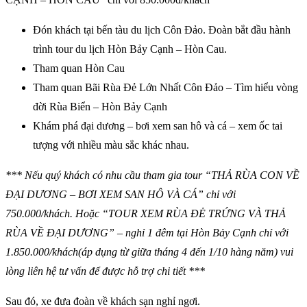
Đón khách tại bến tàu du lịch Côn Đảo. Đoàn bắt đầu hành
trình tour du lịch Hòn Bảy Cạnh – Hòn Cau.
Tham quan Hòn Cau
Tham quan Bãi Rùa Đẻ Lớn Nhất Côn Đảo – Tìm hiểu vòng
đời Rùa Biển – Hòn Bảy Cạnh
Khám phá đại dương – bơi xem san hô và cá – xem ốc tai
tượng với nhiều màu sắc khác nhau.
*** Nếu quý khách có nhu cầu tham gia tour “THẢ RÙA CON VỀ
ĐẠI DƯƠNG – BƠI XEM SAN HÔ VÀ CÁ” chỉ với
750.000/khách. Hoặc “TOUR XEM RÙA ĐẺ TRỨNG VÀ THẢ
RÙA VỀ ĐẠI DƯƠNG” – nghỉ 1 đêm tại Hòn Bảy Cạnh chỉ với
1.850.000/khách(áp dụng từ giữa tháng 4 đến 1/10 hàng năm) vui
lòng liên hệ tư vấn để được hỗ trợ chi tiết ***
Sau đó, xe đưa đoàn về khách sạn nghỉ ngơi.