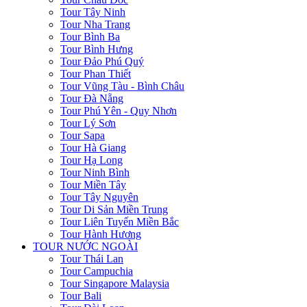
Tour Tây Ninh
Tour Nha Trang
Tour Bình Ba
Tour Bình Hưng
Tour Đảo Phú Quý
Tour Phan Thiết
Tour Vũng Tàu - Bình Châu
Tour Đà Nẵng
Tour Phú Yên - Quy Nhơn
Tour Lý Sơn
Tour Sapa
Tour Hà Giang
Tour Hạ Long
Tour Ninh Bình
Tour Miền Tây
Tour Tây Nguyên
Tour Di Sản Miền Trung
Tour Liên Tuyến Miền Bắc
Tour Hành Hương
TOUR NƯỚC NGOÀI
Tour Thái Lan
Tour Campuchia
Tour Singapore Malaysia
Tour Bali