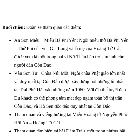
Buổi chiều:
Đoàn sẽ tham quan các điểm:
An Sơn Miếu – Miếu Bà Phi Yến: Ngôi miếu thờ Bà Phi Yến
– Thứ Phi của vua Gia Long và là mẹ của Hoàng Tử Cải,
được xem là một trong hai vị Nử Thần bảo trợ tâm linh cho
người dân Côn Đảo.
Vân Sơn Tự - Chùa Núi Một: Ngôi chùa Phật giáo lớn nhất
và duy nhất tại Côn Đảo được xây dựng bởi những tù nhân
tại Trại Phú Hải vào những năm 1960. Với địa thế tuyệt đẹp.
Du khách có thể phóng tầm mắt đẹp ngắm toàn bộ thị trấn
Côn Đảo, và Hồ Sen độc đáo duy nhất tại Côn Đảo.
Tham quan và viếng hương tại Miếu Hoàng tử Nguyễn Phúc
Hội An – Hoàng Tử Cải.
Tham quan tắm biển tại bãi Đầm Trầu, một trong những bãi