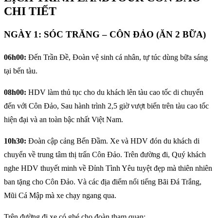
CHI TIẾT
NGÀY 1: SÓC TRĂNG – CÔN ĐẢO (ĂN 2 BỮA)
06h00:
Đến Trần Đề, Đoàn vệ sinh cá nhân, tự túc dùng bữa sáng
tại bến tàu.
08h00:
HDV làm thủ tục cho du khách lên tàu cao tốc di chuyển
đến với Côn Đảo, Sau hành trình 2,5 giờ vượt biển trên tàu cao tốc
hiện đại và an toàn bậc nhất Việt Nam.
10h30:
Đoàn cập cảng Bến Đầm. Xe và HDV đón du khách di
chuyển về trung tâm thị trấn Côn Đảo. Trên đường đi, Quý khách
nghe HDV thuyết minh về Đỉnh Tình Yêu tuyệt đẹp mà thiên nhiên
ban tặng cho Côn Đảo. Và các địa điểm nổi tiếng Bãi Đá Trắng,
Mũi Cá Mập mà xe chạy ngang qua.
Trên đường đi xe có ghé cho đoàn tham quan: