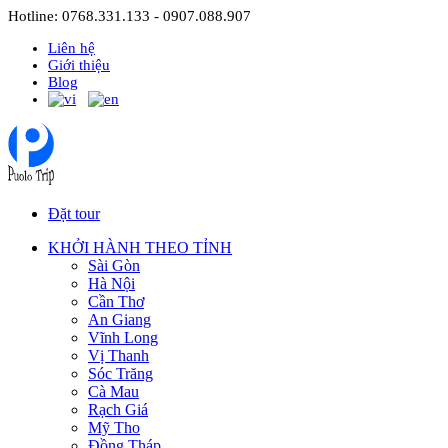
Hotline: 0768.331.133 - 0907.088.907
Liên hệ
Giới thiệu
Blog
Đặt tour
KHỞI HÀNH THEO TỈNH
Sài Gòn
Hà Nội
Cần Thơ
An Giang
Vĩnh Long
Vị Thanh
Sóc Trăng
Cà Mau
Rạch Giá
Mỹ Tho
Đồng Tháp