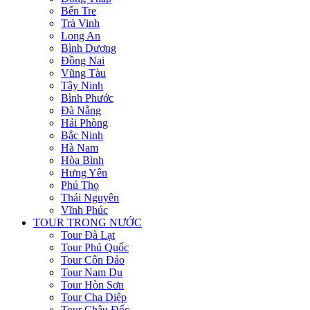
Bến Tre
Trà Vinh
Long An
Bình Dương
Đồng Nai
Vũng Tàu
Tây Ninh
Bình Phước
Đà Nẵng
Hải Phòng
Bắc Ninh
Hà Nam
Hòa Bình
Hưng Yên
Phú Thọ
Thái Nguyên
Vĩnh Phúc
TOUR TRONG NƯỚC
Tour Đà Lạt
Tour Phú Quốc
Tour Côn Đảo
Tour Nam Du
Tour Hòn Sơn
Tour Cha Diệp
Tour Châu Đốc