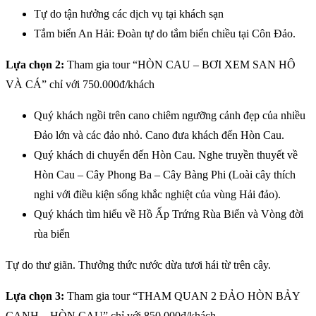
Tự do tận hưởng các dịch vụ tại khách sạn
Tắm biển An Hải: Đoàn tự do tắm biển chiều tại Côn Đảo.
Lựa chọn 2:
Tham gia tour “HÒN CAU – BƠI XEM SAN HÔ
VÀ CÁ” chỉ với 750.000đ/khách
Quý khách ngồi trên cano chiêm ngưỡng cảnh đẹp của nhiều
Đảo lớn và các đảo nhỏ. Cano đưa khách đến Hòn Cau.
Quý khách di chuyển đến Hòn Cau. Nghe truyền thuyết về
Hòn Cau – Cây Phong Ba – Cây Bàng Phi (Loài cây thích
nghi với điều kiện sống khắc nghiệt của vùng Hải đảo).
Quý khách tìm hiểu về Hồ Ấp Trứng Rùa Biển và Vòng đời
rùa biển
Tự do thư giãn. Thưởng thức nước dừa tươi hái từ trên cây.
Lựa chọn 3:
Tham gia tour “THAM QUAN 2 ĐẢO HÒN BẢY
CẠNH – HÒN CAU” chỉ với 850.000đ/khách