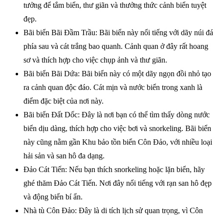
tưởng để tắm biển, thư giãn và thưởng thức cảnh biển tuyệt
đẹp.
Bãi biển Bãi Đầm Trầu: Bãi biển này nổi tiếng với dãy núi đá
phía sau và cát trắng bao quanh. Cảnh quan ở đây rất hoang
sơ và thích hợp cho việc chụp ảnh và thư giãn.
Bãi biển Bãi Dứa: Bãi biển này có một dãy ngọn đồi nhỏ tạo
ra cảnh quan độc đáo. Cát mịn và nước biển trong xanh là
điểm đặc biệt của nơi này.
Bãi biển Đất Dốc: Đây là nơi bạn có thể tìm thấy dòng nước
biển dịu dàng, thích hợp cho việc bơi và snorkeling. Bãi biển
này cũng nằm gần Khu bảo tồn biển Côn Đảo, với nhiều loại
hải sản và san hô đa dạng.
Đảo Cát Tiến: Nếu bạn thích snorkeling hoặc lặn biển, hãy
ghé thăm Đảo Cát Tiến. Nơi đây nổi tiếng với rạn san hô đẹp
và động biển bí ẩn.
Nhà tù Côn Đảo: Đây là di tích lịch sử quan trọng, vì Côn