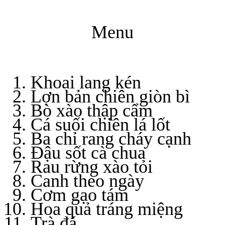
Menu
Khoai lang kén
Lợn bản chiên giòn bì
Bò xào thập cẩm
Cá suối chiên lá lốt
Ba chỉ rang cháy cạnh
Đậu sốt cà chua
Rau rừng xào tỏi
Canh theo ngày
Cơm gạo tám
Hoa quả tráng miệng
Trà đá