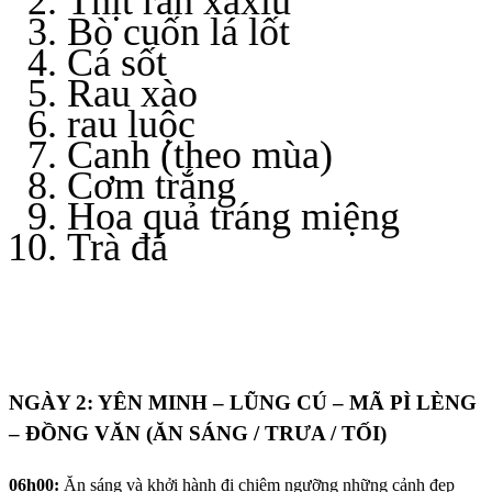
Thịt rán xaxiu
Bò cuốn lá lốt
Cá sốt
Rau xào
rau luộc
Canh (theo mùa)
Cơm trắng
Hoa quả tráng miệng
Trà đá
NGÀY 2: YÊN MINH – LŨNG CÚ – MÃ PÌ LÈNG
– ĐỒNG VĂN (ĂN SÁNG / TRƯA / TỐI)
06h00:
Ăn sáng và khởi hành đi chiêm ngưỡng những cảnh đẹp