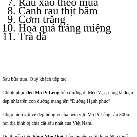
Rau xào theo mùa
Canh rau thịt băm
Cơm trắng
Hoa quả tráng miệng
Trà đá
Sau bữa trưa, Quý khách tiếp tục:
Chinh phục
đèo Mã Pì Lèng
trên đường đi Mèo Vạc, cũng là đoạn
đẹp nhất trên con đường mang tên “Đường Hạnh phúc”
Chụp hình với vẻ đẹp hùng vĩ của hẻm vực Mã Pì Lèng sâu 800m –
nơi địa hình bị chia cắt sâu nhất của Việt Nam.
Du thuyền trên
Sông Nho Quế
: Lên thuyền xuôi dòng Nho Quế