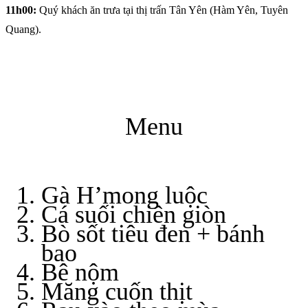
11h00:
Quý khách ăn trưa tại thị trấn Tân Yên (Hàm Yên, Tuyên
Quang).
Menu
Gà H’mong luộc
Cá suối chiên giòn
Bò sốt tiêu đen + bánh
bao
Bê nộm
Măng cuốn thịt