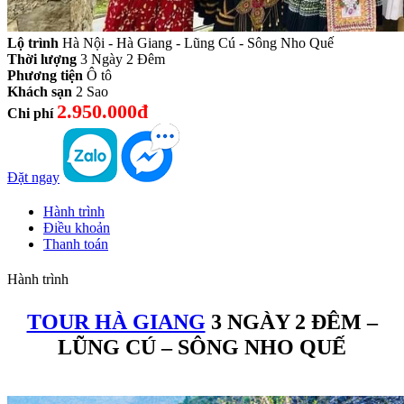
Lộ trình
Hà Nội - Hà Giang - Lũng Cú - Sông Nho Quế
Thời lượng
3 Ngày 2 Đêm
Phương tiện
Ô tô
Khách sạn
2 Sao
2.950.000đ
Chi phí
Đặt ngay
Hành trình
Điều khoản
Thanh toán
Hành trình
TOUR HÀ GIANG
3 NGÀY 2 ĐÊM –
LŨNG CÚ – SÔNG NHO QUẾ