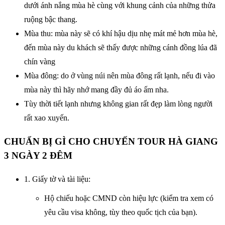
dưới ánh nắng mùa hè cùng với khung cảnh của những thửa
ruộng bậc thang.
Mùa thu: mùa này sẽ có khí hậu dịu nhẹ mát mẻ hơn mùa hè,
đến mùa này du khách sẽ thấy được những cánh đồng lúa đã
chín vàng
Mùa đông: do ở vùng núi nên mùa đông rất lạnh, nếu đi vào
mùa này thì hãy nhớ mang đầy đủ áo ấm nha.
Tùy thời tiết lạnh nhưng không gian rất đẹp làm lòng người
rất xao xuyến.
CHUẨN BỊ GÌ CHO CHUYẾN TOUR HÀ GIANG
3 NGÀY 2 ĐÊM
1. Giấy tờ và tài liệu:
Hộ chiếu hoặc CMND còn hiệu lực (kiểm tra xem có
yêu cầu visa không, tùy theo quốc tịch của bạn).