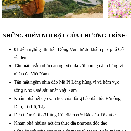
NHỮNG ĐIỂM NỔI BẬT CỦA CHƯƠNG TRÌNH:
01 đêm nghỉ tại thị trấn Đồng Văn, tự do khám phá phố Cổ
về đêm
Tận mắt ngắm nhìn cao nguyên đá với phong cảnh hùng vĩ
nhất của Việt Nam
Tận mắt ngắm nhìn đèo Mã Pì Lèng hùng vĩ và hẻm vực
sông Nho Quế sâu nhất Việt Nam
Khám phá nét đẹp văn hóa của đồng bào dân tộc H'mông,
Dao, Lô Lô, Tày…
Đến thăm Cột cờ Lũng Cú, điểm cực Bắc của Tổ quốc
Khám phá những nét ẩm thực địa phương độc đáo