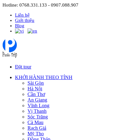
Hotline: 0768.331.133 - 0907.088.907
Liên hệ
Giới thiệu
Blog
Đặt tour
KHỞI HÀNH THEO TỈNH
Sài Gòn
Hà Nội
Cần Thơ
An Giang
Vĩnh Long
Vị Thanh
Sóc Trăng
Cà Mau
Rạch Giá
Mỹ Tho
Đồng Tháp