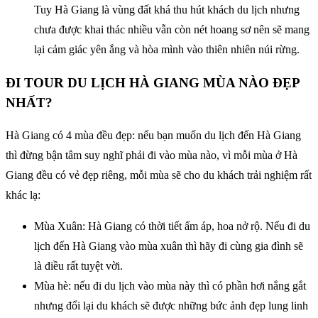
Tuy Hà Giang là vùng đất khá thu hút khách du lịch nhưng
chưa được khai thác nhiều vẫn còn nét hoang sơ nên sẽ mang
lại cảm giác yên ắng và hòa mình vào thiên nhiên núi rừng.
ĐI TOUR DU LỊCH HÀ GIANG MÙA NÀO ĐẸP
NHẤT?
Hà Giang có 4 mùa đều đẹp: nếu bạn muốn du lịch đến Hà Giang
thì đừng bận tâm suy nghĩ phải đi vào mùa nào, vì mỗi mùa ở Hà
Giang đều có vẻ đẹp riêng, mỗi mùa sẽ cho du khách trải nghiệm rất
khác lạ:
Mùa Xuân: Hà Giang có thời tiết ấm áp, hoa nở rộ. Nếu đi du
lịch đến Hà Giang vào mùa xuân thì hãy đi cùng gia đình sẽ
là điều rất tuyệt vời.
Mùa hè: nếu đi du lịch vào mùa này thì có phần hơi nắng gắt
nhưng đổi lại du khách sẽ được những bức ảnh đẹp lung linh