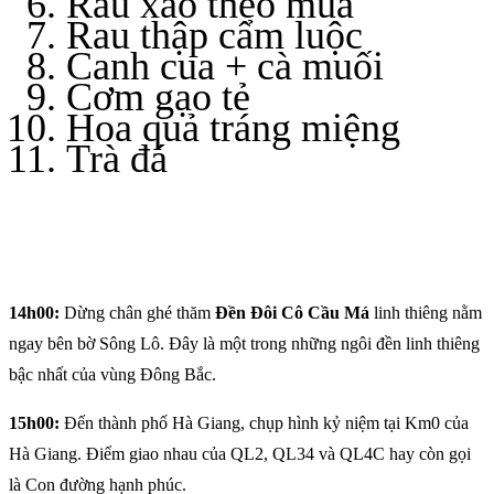
Rau xào theo mùa
Rau thập cẩm luộc
Canh cua + cà muối
Cơm gạo tẻ
Hoa quả tráng miệng
Trà đá
14h00:
Dừng chân ghé thăm
Đền Đôi Cô Cầu Má
linh thiêng nằm
ngay bên bờ Sông Lô. Đây là một trong những ngôi đền linh thiêng
bậc nhất của vùng Đông Bắc.
15h00:
Đến thành phố Hà Giang, chụp hình kỷ niệm tại Km0 của
Hà Giang. Điểm giao nhau của QL2, QL34 và QL4C hay còn gọi
là Con đường hạnh phúc.