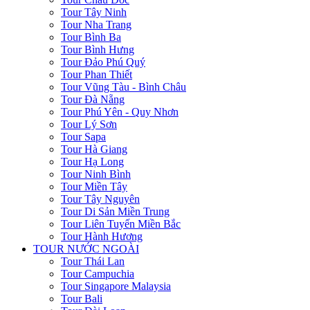
Tour Tây Ninh
Tour Nha Trang
Tour Bình Ba
Tour Bình Hưng
Tour Đảo Phú Quý
Tour Phan Thiết
Tour Vũng Tàu - Bình Châu
Tour Đà Nẵng
Tour Phú Yên - Quy Nhơn
Tour Lý Sơn
Tour Sapa
Tour Hà Giang
Tour Hạ Long
Tour Ninh Bình
Tour Miền Tây
Tour Tây Nguyên
Tour Di Sản Miền Trung
Tour Liên Tuyến Miền Bắc
Tour Hành Hương
TOUR NƯỚC NGOÀI
Tour Thái Lan
Tour Campuchia
Tour Singapore Malaysia
Tour Bali