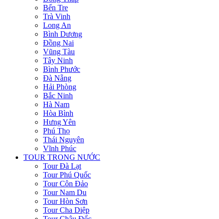
Bến Tre
Trà Vinh
Long An
Bình Dương
Đồng Nai
Vũng Tàu
Tây Ninh
Bình Phước
Đà Nẵng
Hải Phòng
Bắc Ninh
Hà Nam
Hòa Bình
Hưng Yên
Phú Thọ
Thái Nguyên
Vĩnh Phúc
TOUR TRONG NƯỚC
Tour Đà Lạt
Tour Phú Quốc
Tour Côn Đảo
Tour Nam Du
Tour Hòn Sơn
Tour Cha Diệp
Tour Châu Đốc