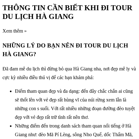
THÔNG TIN CẦN BIẾT KHI ĐI TOUR
DU LỊCH HÀ GIANG
Xem thêm »
NHỮNG LÝ DO BẠN NÊN ĐI TOUR DU LỊCH
HÀ GIANG?
Đã đam mê du lịch thì đừng bỏ qua Hà Giang nha, nơi đẹp mê ly và
cực kỳ nhiều điều thú vị để các bạn khám phá:
Điểm tham quan đẹp và đa dạng: đến đây chắc chắn ai cũng
sẽ thốt lên với vẻ đẹp rất hùng vĩ của núi rừng xem lẫn là
những con s suối. Với rất nhiều những đoạn đường đèo tuyệt
đẹp với vẻ đẹp rất trữ tình rất nên thơ.
Những điểm đến trong danh sách tham quan nổi tiếng ở Hà
Giang như: đèo Mã Pí Lèng, sông Nho Quế, dốc Thẩm Mã,