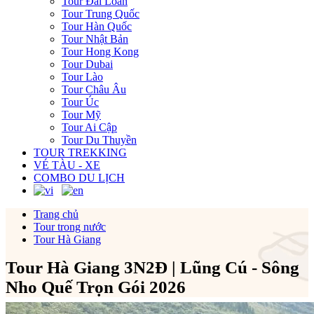
Tour Đài Loan
Tour Trung Quốc
Tour Hàn Quốc
Tour Nhật Bản
Tour Hong Kong
Tour Dubai
Tour Lào
Tour Châu Âu
Tour Úc
Tour Mỹ
Tour Ai Cập
Tour Du Thuyền
TOUR TREKKING
VÉ TÀU - XE
COMBO DU LỊCH
Trang chủ
Tour trong nước
Tour Hà Giang
Tour Hà Giang 3N2Đ | Lũng Cú - Sông
Nho Quế Trọn Gói 2026