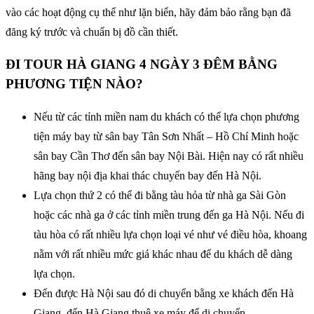
vào các hoạt động cụ thể như lặn biển, hãy đảm bảo rằng bạn đã
đăng ký trước và chuẩn bị đồ cần thiết.
ĐI TOUR HÀ GIANG 4 NGÀY 3 ĐÊM BẰNG
PHƯƠNG TIỆN NÀO?
Nếu từ các tỉnh miền nam du khách có thể lựa chọn phương
tiện máy bay từ sân bay Tân Sơn Nhất – Hồ Chí Minh hoặc
sân bay Cần Thơ đến sân bay Nội Bài. Hiện nay có rất nhiều
hãng bay nội địa khai thác chuyến bay đến Hà Nội.
Lựa chọn thứ 2 có thể đi bằng tàu hỏa từ nhà ga Sài Gòn
hoặc các nhà ga ở các tỉnh miền trung đến ga Hà Nội. Nếu đi
tàu hòa có rất nhiều lựa chọn loại vé như vé điều hòa, khoang
nằm với rất nhiều mức giá khác nhau để du khách dễ dàng
lựa chọn.
Đến được Hà Nội sau đó di chuyển bằng xe khách đến Hà
Giang, đến Hà Giang thuê xe máy để di chuyển.