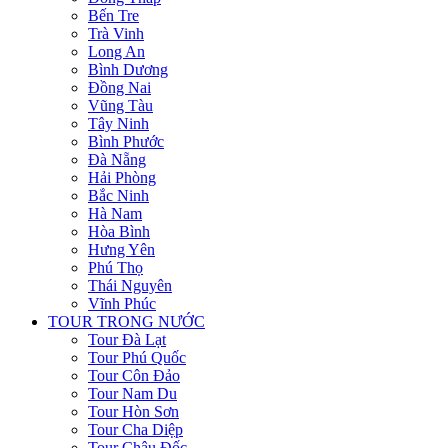
Bến Tre
Trà Vinh
Long An
Bình Dương
Đồng Nai
Vũng Tàu
Tây Ninh
Bình Phước
Đà Nẵng
Hải Phòng
Bắc Ninh
Hà Nam
Hòa Bình
Hưng Yên
Phú Thọ
Thái Nguyên
Vĩnh Phúc
TOUR TRONG NƯỚC
Tour Đà Lạt
Tour Phú Quốc
Tour Côn Đảo
Tour Nam Du
Tour Hòn Sơn
Tour Cha Diệp
Tour Châu Đốc