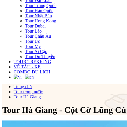
Tour Đài Loan
Tour Trung Quốc
Tour Hàn Quốc
Tour Nhật Bản
Tour Hong Kong
Tour Dubai
Tour Lào
Tour Châu Âu
Tour Úc
Tour Mỹ
Tour Ai Cập
Tour Du Thuyền
TOUR TREKKING
VÉ TÀU - XE
COMBO DU LỊCH
Trang chủ
Tour trong nước
Tour Hà Giang
Tour Hà Giang - Cột Cờ Lũng Cú