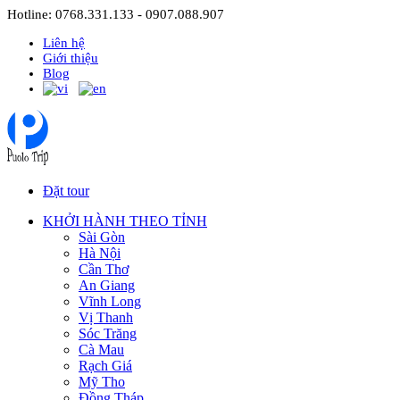
Hotline: 0768.331.133 - 0907.088.907
Liên hệ
Giới thiệu
Blog
Đặt tour
KHỞI HÀNH THEO TỈNH
Sài Gòn
Hà Nội
Cần Thơ
An Giang
Vĩnh Long
Vị Thanh
Sóc Trăng
Cà Mau
Rạch Giá
Mỹ Tho
Đồng Tháp