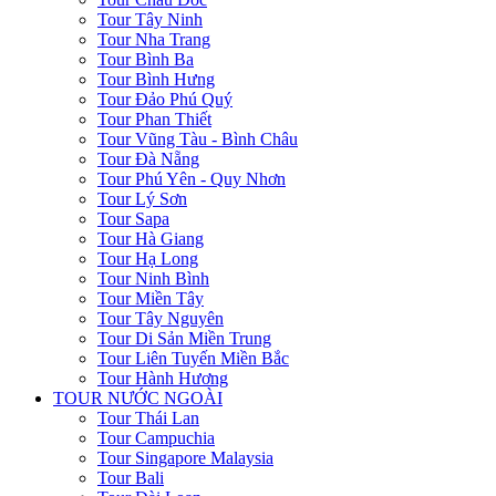
Tour Tây Ninh
Tour Nha Trang
Tour Bình Ba
Tour Bình Hưng
Tour Đảo Phú Quý
Tour Phan Thiết
Tour Vũng Tàu - Bình Châu
Tour Đà Nẵng
Tour Phú Yên - Quy Nhơn
Tour Lý Sơn
Tour Sapa
Tour Hà Giang
Tour Hạ Long
Tour Ninh Bình
Tour Miền Tây
Tour Tây Nguyên
Tour Di Sản Miền Trung
Tour Liên Tuyến Miền Bắc
Tour Hành Hương
TOUR NƯỚC NGOÀI
Tour Thái Lan
Tour Campuchia
Tour Singapore Malaysia
Tour Bali