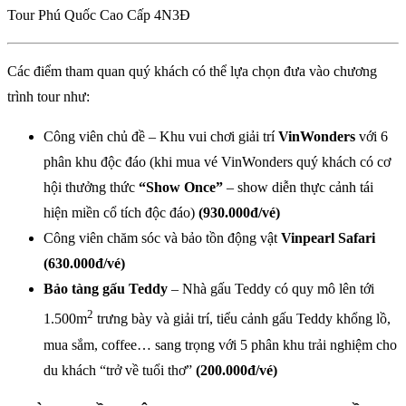
Tour Phú Quốc Cao Cấp 4N3Đ
Các điểm tham quan quý khách có thể lựa chọn đưa vào chương
trình tour như:
Công viên chủ đề – Khu vui chơi giải trí
VinWonders
với 6
phân khu độc đáo (khi mua vé VinWonders quý khách có cơ
hội thưởng thức
“Show Once”
– show diễn thực cảnh tái
hiện miền cổ tích độc đáo)
(930.000đ/vé)
Công viên chăm sóc và bảo tồn động vật
Vinpearl Safari
(630.000đ/vé)
Bảo tàng gấu Teddy
– Nhà gấu Teddy có quy mô lên tới
2
1.500m
trưng bày và giải trí, tiểu cảnh gấu Teddy khổng lồ,
mua sắm, coffee… sang trọng với 5 phân khu trải nghiệm cho
du khách “trở về tuổi thơ”
(200.000đ/vé)