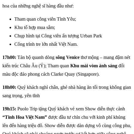
hoa của những nghệ sĩ hàng đầu như:
Tham quan công viên Tình Yêu;
Khu tổ hợp mua sắm;
Chụp hình tại Công viên ấn tượng Urban Park
Công trình tre lớn nhất Việt Nam.
17h00:
Tản bộ quanh dòng
sông Venice
thơ mộng – mang đậm nét
kiến trúc Châu Âu (Ý); Tham quan
Khu mái vòm ánh sáng
đổi
màu độc đáo phong cách Clarke Quay (Singapore).
18h00:
Quý khách nghỉ chân, ghé nhà hàng ăn tối trong không gian
sang trọng, yên tĩnh
19h15:
Puolo Trip tặng Quý khách vé xem Show diễn thực cảnh
“Tinh Hoa Việt Nam”
được đầu tư chỉn chu với kinh phí khủng
lên đến hàng triệu đô. Show diễn được dàn dựng vô cùng công phu,
Quý khách sẽ phải choáng ngợp trước sự kết hợp giữa công nghệ