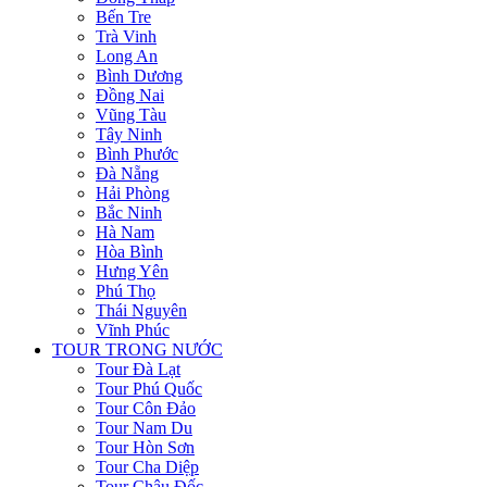
Bến Tre
Trà Vinh
Long An
Bình Dương
Đồng Nai
Vũng Tàu
Tây Ninh
Bình Phước
Đà Nẵng
Hải Phòng
Bắc Ninh
Hà Nam
Hòa Bình
Hưng Yên
Phú Thọ
Thái Nguyên
Vĩnh Phúc
TOUR TRONG NƯỚC
Tour Đà Lạt
Tour Phú Quốc
Tour Côn Đảo
Tour Nam Du
Tour Hòn Sơn
Tour Cha Diệp
Tour Châu Đốc