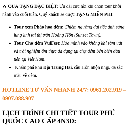
🔥
QUÀ TẶNG ĐẶC BIỆT
: Ưu đãi cực hời khi chọn tour khởi
hành vào cuối tuần. Quý khách sẽ được
TẶNG MIỄN PHÍ
:
Tour xem Pháo hoa đêm:
Chiêm ngưỡng đại tiệc ánh sáng
lung linh tại thị trấn Hoàng Hôn (Sunset Town).
Tour Chợ đêm VuiFest
:
Hòa mình vào không khí sầm uất
và trải nghiệm ẩm thực đa dạng tại chợ đêm bên biển đầu
tiên tại Việt Nam.
Khám phá khu
Địa Trung Hải,
cầu Hôn nhộn nhịp, đa sắc
màu về đêm.
HOTLINE TƯ VẤN NHANH 24/7:
0961.202.919 –
0907.088.907
LỊCH TRÌNH CHI TIẾT TOUR PHÚ
QUỐC CAO CẤP 4N3Đ
: