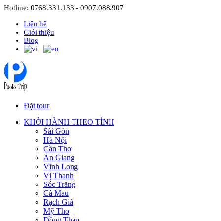
Hotline: 0768.331.133 - 0907.088.907
Liên hệ
Giới thiệu
Blog
Đặt tour
KHỞI HÀNH THEO TỈNH
Sài Gòn
Hà Nội
Cần Thơ
An Giang
Vĩnh Long
Vị Thanh
Sóc Trăng
Cà Mau
Rạch Giá
Mỹ Tho
Đồng Tháp