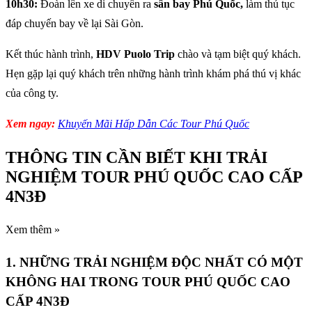
10h30:
Đoàn lên xe di chuyển ra
sân bay Phú Quốc,
làm thủ tục
đáp chuyến bay về lại Sài Gòn.
Kết thúc hành trình,
HDV Puolo Trip
chào và tạm biệt quý khách.
Hẹn gặp lại quý khách trên những hành trình khám phá thú vị khác
của công ty.
Xem ngay:
Khuyến Mãi Hấp Dẫn Các Tour Phú Quốc
THÔNG TIN CẦN BIẾT KHI TRẢI
NGHIỆM TOUR PHÚ QUỐC CAO CẤP
4N3Đ
Xem thêm »
1. NHỮNG TRẢI NGHIỆM ĐỘC NHẤT CÓ MỘT
KHÔNG HAI TRONG TOUR PHÚ QUỐC CAO
CẤP 4N3Đ