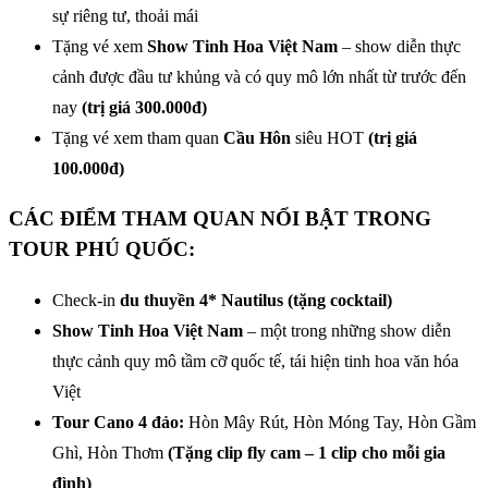
sự riêng tư, thoải mái
Tặng vé xem
Show Tinh Hoa Việt Nam
– show diễn thực
cảnh được đầu tư khủng và có quy mô lớn nhất từ trước đến
nay
(trị giá 300.000đ)
Tặng vé xem tham quan
Cầu Hôn
siêu HOT
(trị giá
100.000đ)
CÁC ĐIỂM THAM QUAN NỔI BẬT TRONG
TOUR PHÚ QUỐC
:
Check-in
du thuyền 4*
Nautilus (tặng cocktail)
Show Tinh Hoa Việt Nam
– một trong những show diễn
thực cảnh quy mô tầm cỡ quốc tế, tái hiện tinh hoa văn hóa
Việt
Tour Cano 4 đảo:
Hòn Mây Rút, Hòn Móng Tay, Hòn Gầm
Ghì, Hòn Thơm
(Tặng clip fly cam – 1 clip cho mỗi gia
đình)