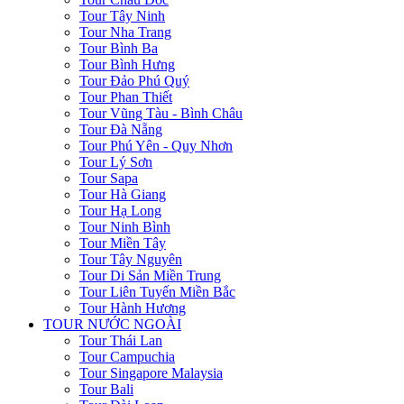
Tour Tây Ninh
Tour Nha Trang
Tour Bình Ba
Tour Bình Hưng
Tour Đảo Phú Quý
Tour Phan Thiết
Tour Vũng Tàu - Bình Châu
Tour Đà Nẵng
Tour Phú Yên - Quy Nhơn
Tour Lý Sơn
Tour Sapa
Tour Hà Giang
Tour Hạ Long
Tour Ninh Bình
Tour Miền Tây
Tour Tây Nguyên
Tour Di Sản Miền Trung
Tour Liên Tuyến Miền Bắc
Tour Hành Hương
TOUR NƯỚC NGOÀI
Tour Thái Lan
Tour Campuchia
Tour Singapore Malaysia
Tour Bali