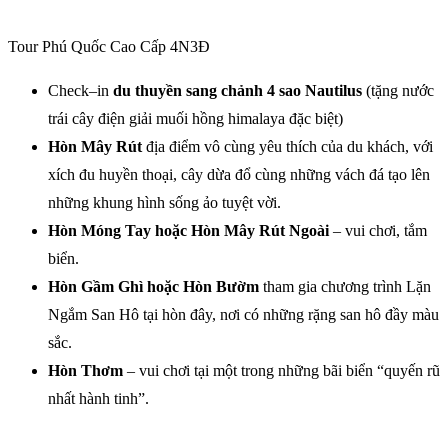
Tour Phú Quốc Cao Cấp 4N3Đ
Check–in
du thuyền sang chảnh 4 sao Nautilus
(tặng nước
trái cây điện giải muối hồng himalaya đặc biệt)
Hòn Mây Rút
địa điểm vô cùng yêu thích của du khách, với
xích đu huyền thoại, cây dừa đổ cùng những vách đá tạo lên
những khung hình sống ảo tuyệt vời.
Hòn Móng Tay
hoặc Hòn Mây Rút Ngoài
– vui chơi, tắm
biển.
Hòn Gầm Ghì hoặc Hòn Bườm
tham gia chương trình Lặn
Ngắm San Hô tại hòn đây, nơi có những rặng san hô đầy màu
sắc.
Hòn Thơm
– vui chơi tại một trong những bãi biển “quyến rũ
nhất hành tinh”.