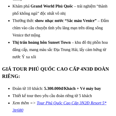
Khám phá
Grand World Phú Quốc
– trải nghiệm “thành
phố không ngủ” độc nhất vô nhị
Thưởng thức
show nhạc nước “Sắc màu Venice”
– Đắm
chìm vào câu chuyện tình yêu lãng mạn trên dòng sông
Venice thơ mộng
Thị trấn hoàng hôn
Sunset Town
– khu đô thị phồn hoa
đẳng cấp, mang màu sắc Địa Trung Hải, lấy cảm hứng từ
nước Ý xa xôi
GIÁ TOUR PHÚ QUỐC CAO CẤP 4N3Đ ĐOÀN
RIÊNG
:
Đoàn từ 10 khách:
5.300.000đ/Khách + Vé máy bay
Thiết kế tour theo yêu cầu đoàn riêng từ 5 khách
Xem thêm =>
Tour Phú Quốc Cao Cấp 3N2Đ Resort 5*
3tr680