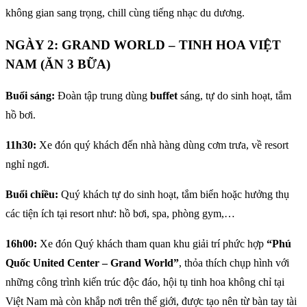
không gian sang trọng, chill cùng tiếng nhạc du dương.
NGÀY 2: GRAND WORLD – TINH HOA VIỆT
NAM (ĂN 3 BỮA)
Buổi sáng:
Đoàn tập trung dùng
buffet
sáng, tự do sinh hoạt, tắm
hồ bơi.
11h30:
Xe đón quý khách đến nhà hàng dùng cơm trưa, về resort
nghỉ ngơi.
Buổi chiều:
Quý khách tự do sinh hoạt, tắm biển hoặc hưởng thụ
các tiện ích tại resort như: hồ bơi, spa, phòng gym,…
16h00:
Xe đón Quý khách tham quan khu giải trí phức hợp
“Phú
Quốc United Center – Grand World”
, thỏa thích chụp hình với
những công trình kiến trúc độc đáo, hội tụ tinh hoa không chỉ tại
Việt Nam mà còn khắp nơi trên thế giới, được tạo nên từ bàn tay tài