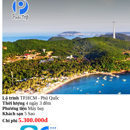
Lộ trình
TP.HCM - Phú Quốc
Thời lượng
4 ngày 3 đêm
Phương tiện
Máy bay
Khách sạn
5 Sao
5.300.000đ
Chi phí