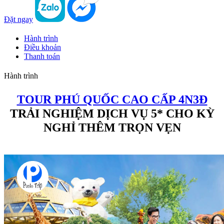
Đặt ngay
Hành trình
Điều khoản
Thanh toán
Hành trình
TOUR PHÚ QUỐC CAO CẤP 4N3Đ
TRẢI NGHIỆM DỊCH VỤ 5* CHO KỲ
NGHỈ THÊM TRỌN VẸN